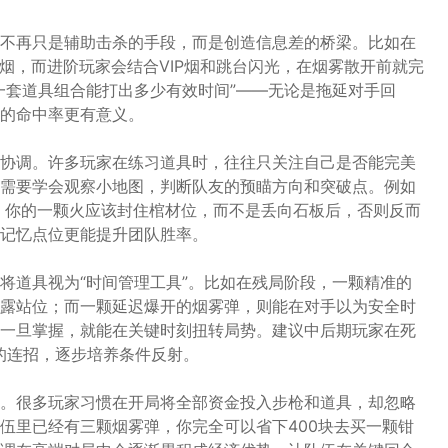
不再只是辅助击杀的手段，而是创造信息差的桥梁。比如在
拱门烟，而进阶玩家会结合VIP烟和跳台闪光，在烟雾散开前就完
一套道具组合能打出多少有效时间”——无论是拖延对手回
的命中率更有意义。
协调。许多玩家在练习道具时，往往只关注自己是否能完美
需要学会观察小地图，判断队友的预瞄方向和突破点。例如
前压，你的一颗火应该封住棺材位，而不是丢向石板后，否则反而
记忆点位更能提升团队胜率。
将道具视为“时间管理工具”。比如在残局阶段，一颗精准的
露站位；而一颗延迟爆开的烟雾弹，则能在对手以为安全时
一旦掌握，就能在关键时刻扭转局势。建议中后期玩家在死
”的连招，逐步培养条件反射。
。很多玩家习惯在开局将全部资金投入步枪和道具，却忽略
伍里已经有三颗烟雾弹，你完全可以省下400块去买一颗钳