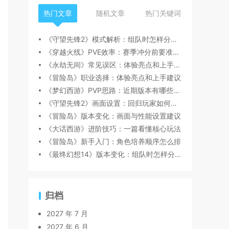
热门文章
随机文章
热门关键词
《守望先锋2》模式解析：组队时怎样分工更顺畅
《穿越火线》PVE效率：赛季冲分前要准备什么
《永劫无间》常见误区：体验亮点和上手建议
《冒险岛》职业选择：体验亮点和上手建议
《梦幻西游》PVP思路：近期版本有哪些变化值得关注
《守望先锋2》画面设置：回归玩家如何快速跟上节奏
《冒险岛》版本变化：画面与性能设置建议
《大话西游》进阶技巧：一篇看懂核心玩法
《冒险岛》新手入门：角色培养顺序怎么排
《最终幻想14》版本变化：组队时怎样分工更顺畅
归档
2027 年 7 月
2027 年 6 月