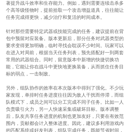
著提升战斗效率和生存能力。例如，遇到需要连续击杀多
个高等级怪物时，提前拾取一个攻击增益道具，往往能让
任务完成得更快，减少治疗和复活的时间成本。
针对那些需要特定武器或技能完成的任务，建议提前在背
包中预留对应装备。版本更新后，部分任务对武器类型的
要求变得更加明确，临时寻找会耽误不少时间。玩家可以
在进入对局前，根据当天任务列表，预先搭配好一到两套
常用的武器组合。同时，留意版本中新增的快捷切换功
能，它能让你在战斗中更快地更换装备，从而抓住任务目
标的弱点，一击制敌。
另外，组队协作的效率在本次版本中得到了强化。不少玩
家发现，单排时任务进度往往因为敌人干扰而停滞，而组
队模式下，成员之间可以分工完成不同子任务。比如一人
负责吸引火力，另一人快速采集或破坏目标。版本调整
后，队友共享任务进度的机制也更加友好，只要在有效范
围内，贡献都会计入整体进度。因此，建议多利用游戏内
的匹配系统或好友列表，组队完成任务，既能节省时间，