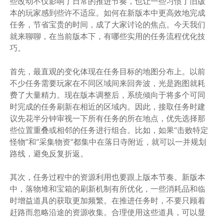
些改动不仅影响了日常的推进节奏，也让一些习惯了旧版
本的玩家感到些许不适应。如何在新版本中更高效地完成
任务，节省宝贵的时间，成了大家讨论的焦点。今天我们
就来聊聊，在当前版本下，有哪些实用的任务流程优化技
巧。
首先，最直观的变化体现在任务目标的地图分布上。以前
不少任务需要玩家在不同区域间来回奔波，光是跑图就耗
费了大量精力。现在版本调整后，系统倾向于将多个可同
时完成的任务刷新在相近的区域内。因此，接取任务时建
议先花半分钟审视一下所有任务的所在地点，优先选择那
些位置重叠或相邻的任务进行组合。比如，如果“击败特定
怪物”和“采集物资”都集中在落日寺附近，就可以一并规划
路线，避免反复折返。
其次，任务过程中的资源利用也要跟上版本节奏。新版本
中，落物堆和宝箱的刷新机制有所优化，一些消耗品和临
时增益道具的获取更加频繁。在推进任务时，不要只顾着
赶路而忽略沿途的资源收集。合理使用这些道具，可以显