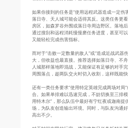
如果你接到的任务是“使用远程武器造成一定伤害
落日寺、天人城可能会适得其反。这类任务更看
房区，如森罗谷外围或落日寺周边野区。落地后
通过搜刮和远程消耗慢慢磨任务进度，甚至可以
又能轻松完成伤害指标。
而对于“击败一定数量的敌人”或“造成近战武器
大，但收益也最直接。推荐选择如落日寺、不舟
人城那样落地即混战，又能保证有足够的对手完
周围落点，趁两队交火时切入收割，这样既能快
还有一类任务要求“使用特定英雄完成两场对局”
合。如果单排难以迅速完成，不妨切换至三排模
用特木尔”，那么队伍中最好有宁红夜或迦南提
场，为队友创造输出环境。同时，与队友沟通好
高出不少。