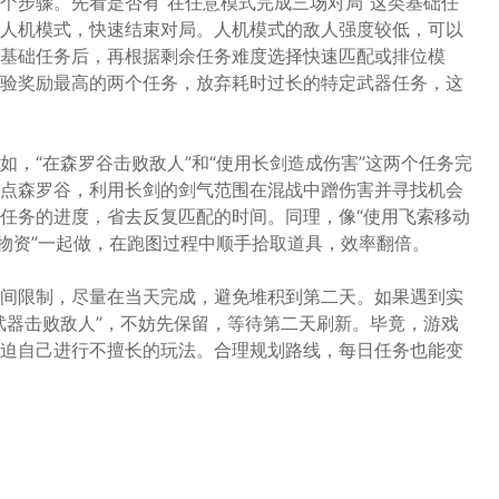
个步骤。先看是否有“在任意模式完成三场对局”这类基础任
人机模式，快速结束对局。人机模式的敌人强度较低，可以
基础任务后，再根据剩余任务难度选择快速匹配或排位模
验奖励最高的两个任务，放弃耗时过长的特定武器任务，这
，“在森罗谷击败敌人”和“使用长剑造成伤害”这两个任务完
点森罗谷，利用长剑的剑气范围在混战中蹭伤害并寻找机会
任务的进度，省去反复匹配的时间。同理，像“使用飞索移动
的物资”一起做，在跑图过程中顺手拾取道具，效率翻倍。
间限制，尽量在当天完成，避免堆积到第二天。如果遇到实
武器击败敌人”，不妨先保留，等待第二天刷新。毕竟，游戏
迫自己进行不擅长的玩法。合理规划路线，每日任务也能变