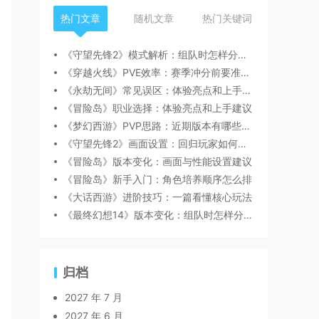
热门文章
随机文章
热门关键词
《守望先锋2》模式解析：组队时怎样分工更顺畅
《穿越火线》PVE效率：赛季冲分前要准备什么
《永劫无间》常见误区：体验亮点和上手建议
《冒险岛》职业选择：体验亮点和上手建议
《梦幻西游》PVP思路：近期版本有哪些变化值得关注
《守望先锋2》画面设置：回归玩家如何快速跟上节奏
《冒险岛》版本变化：画面与性能设置建议
《冒险岛》新手入门：角色培养顺序怎么排
《大话西游》进阶技巧：一篇看懂核心玩法
《最终幻想14》版本变化：组队时怎样分工更顺畅
归档
2027 年 7 月
2027 年 6 月