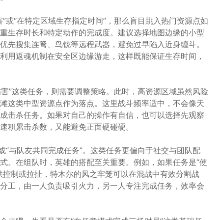
”或“在特定区域生存指定时间”，那么盲目跳入热门资源点如
重生存时长和特定动作的完成度。建议选择地图边缘的小型
优先搜集连弩、鸟铳等远程武器，避免过早陷入近身缠斗。
利用返魂机制在安全区边缘游走，这样既能保证生存时间，
伤害”这类任务，则需要调整策略。此时，高资源区域虽然风险
滩这类中型资源点作为落点。这里战斗频率适中，不会像天
成击杀任务。如果对自己的操作有自信，也可以选择先观察
速积累击杀数，又能避免正面硬碰硬。
或“与队友共同完成任务”。这类任务更偏向于社交与团队配
式。在组队时，英雄的搭配至关重要。例如，如果任务是“使
供控制或拉扯，特木尔的风之牢笼可以在混战中有效分割战
分工，由一人负责吸引火力，另一人专注完成任务，效率会