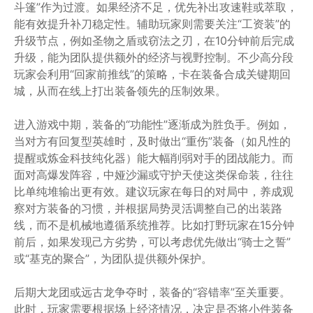
斗篷”作为过渡。如果经济不足，优先补出攻速鞋或萃取，
能有效提升补刀稳定性。辅助玩家则需要关注“工资装”的
升级节点，例如圣物之盾或窃法之刃，在10分钟前后完成
升级，能为团队提供额外的经济与视野控制。不少高分段
玩家会利用“回家前推线”的策略，卡在装备合成关键期回
城，从而在线上打出装备领先的压制效果。
进入游戏中期，装备的“功能性”逐渐成为胜负手。例如，
当对方有回复型英雄时，及时做出“重伤”装备（如凡性的
提醒或炼金科技纯化器）能大幅削弱对手的团战能力。而
面对高爆发阵容，中娅沙漏或守护天使这类保命装，往往
比单纯堆输出更有效。建议玩家在每日的对局中，养成观
察对方装备的习惯，并根据局势灵活调整自己的出装路
线，而不是机械地遵循系统推荐。比如打野玩家在15分钟
前后，如果发现己方劣势，可以考虑优先做出“骑士之誓”
或“基克的聚合”，为团队提供额外保护。
后期大龙团或远古龙争夺时，装备的“容错率”至关重要。
此时，玩家需要根据场上经济情况，决定是否将小件装备