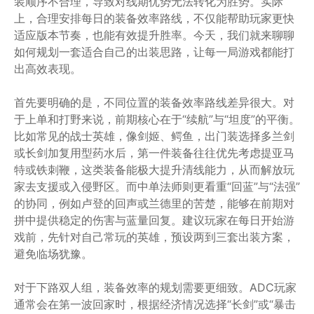
装顺序不合理，导致对线期优势无法转化为胜势。实际
上，合理安排每日的装备效率路线，不仅能帮助玩家更快
适应版本节奏，也能有效提升胜率。今天，我们就来聊聊
如何规划一套适合自己的出装思路，让每一局游戏都能打
出高效表现。
首先要明确的是，不同位置的装备效率路线差异很大。对
于上单和打野来说，前期核心在于“续航”与“坦度”的平衡。
比如常见的战士英雄，像剑姬、鳄鱼，出门装选择多兰剑
或长剑加复用型药水后，第一件装备往往优先考虑提亚马
特或铁刺鞭，这类装备能极大提升清线能力，从而解放玩
家去支援或入侵野区。而中单法师则更看重“回蓝”与“法强”
的协同，例如卢登的回声或兰德里的苦楚，能够在前期对
拼中提供稳定的伤害与蓝量回复。建议玩家在每日开始游
戏前，先针对自己常玩的英雄，预设两到三套出装方案，
避免临场犹豫。
对于下路双人组，装备效率的规划需要更细致。ADC玩家
通常会在第一波回家时，根据经济情况选择“长剑”或“暴击