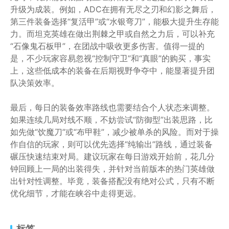
升级为成装。例如，ADC在拥有无尽之刃和幻影之舞后，
第三件装备选择“复活甲”或“水银弯刀”，能极大提升生存能
力。而坦克英雄在做出荆棘之甲或自然之力后，可以补充
“石像鬼石板甲”，在团战中吸收更多伤害。值得一提的
是，不少玩家容易忽视“控制守卫”和“真眼”的购买，事实
上，这些低成本的装备在后期视野争夺中，能显著提升团
队决策效率。
最后，每日的装备效率路线也需要结合个人状态来调整。
如果连续几局对线不顺，不妨尝试“防御型”出装思路，比
如先做“饮魔刀”或“布甲鞋”，减少被单杀的风险。而对于操
作自信的玩家，则可以优先选择“纯输出”路线，通过装备
碾压快速结束对局。建议玩家在每日游戏开始前，花几分
钟回顾上一局的出装得失，并针对当前版本的热门英雄做
出针对性调整。毕竟，装备搭配没有绝对公式，只有不断
优化细节，才能在峡谷中走得更远。
标签