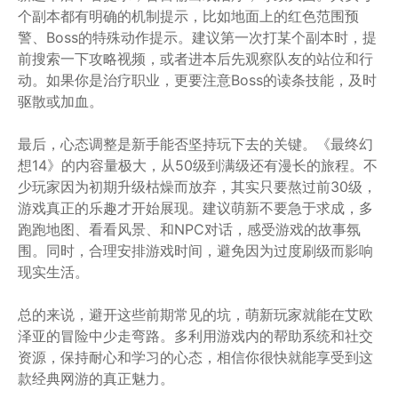
个副本都有明确的机制提示，比如地面上的红色范围预
警、Boss的特殊动作提示。建议第一次打某个副本时，提
前搜索一下攻略视频，或者进本后先观察队友的站位和行
动。如果你是治疗职业，更要注意Boss的读条技能，及时
驱散或加血。
最后，心态调整是新手能否坚持玩下去的关键。《最终幻
想14》的内容量极大，从50级到满级还有漫长的旅程。不
少玩家因为初期升级枯燥而放弃，其实只要熬过前30级，
游戏真正的乐趣才开始展现。建议萌新不要急于求成，多
跑跑地图、看看风景、和NPC对话，感受游戏的故事氛
围。同时，合理安排游戏时间，避免因为过度刷级而影响
现实生活。
总的来说，避开这些前期常见的坑，萌新玩家就能在艾欧
泽亚的冒险中少走弯路。多利用游戏内的帮助系统和社交
资源，保持耐心和学习的心态，相信你很快就能享受到这
款经典网游的真正魅力。