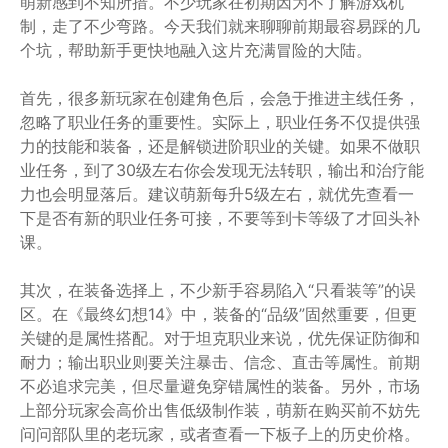
萌新感到不知所措。不少玩家在初期因为不了解游戏机
制，走了不少弯路。今天我们就来聊聊前期最容易踩的几
个坑，帮助新手更快地融入这片充满冒险的大陆。
首先，很多新玩家在创建角色后，会急于推进主线任务，
忽略了职业任务的重要性。实际上，职业任务不仅提供强
力的技能和装备，还是解锁进阶职业的关键。如果不做职
业任务，到了30级左右你会发现无法转职，输出和治疗能
力也会明显落后。建议萌新每升5级左右，就优先查看一
下是否有新的职业任务可接，不要等到卡等级了才回头补
课。
其次，在装备选择上，不少新手容易陷入“只看装等”的误
区。在《最终幻想14》中，装备的“品级”固然重要，但更
关键的是属性搭配。对于坦克职业来说，优先保证防御和
耐力；输出职业则要关注暴击、信念、直击等属性。前期
不必追求完美，但尽量避免穿错属性的装备。另外，市场
上部分玩家会高价出售低级制作装，萌新在购买前不妨先
问问部队里的老玩家，或者查看一下板子上的历史价格。