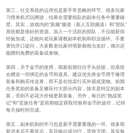
第三，社交系统的运用也是新手常忽略的环节。很多玩家
习惯单机式玩网游，结果在需要组队的副本任务中屡屡碰
壁。其实，游戏内的“新频”频道（新人互助频道）和“部队”
系统都是很好的资源。加入一个活跃的部队，不仅能获得
经验加成，还能向老玩家请教副本机制和职业循环。不要
害怕开口提问，大多数老玩家对萌新都相当友好，偶尔还
能蹭到免费的装备或食物。
第四，关于金币的使用，萌新前期往往手头拮据，但系统
会赠送一些绑定的金币和道具。建议优先将金币用于修理
装备和购买传送券，而不是在拍卖行买外观或宠物。前期
任务奖励的装备足够应付大部分内容，除非是特定的副本
装，否则不必花大价钱更新装备。另外，每日的“挑战笔
记”和“蛮族任务”是前期稳定获取经验和金币的途径，记得
每天抽时间完成。
第五，副本机制的学习也是新手需要重视的一环。很多萌
新进本后不看提示，盲目输出或治疗，导致灭团。其实每