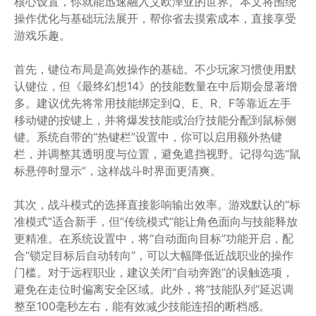
核心设置，你就能迅速融入艾欧泽亚的世界。本文将围绕
操作优化与基础玩法展开，帮你省去摸索成本，直接享受
游戏乐趣。
首先，键位布局是高效操作的基础。不少玩家习惯使用默
认键位，但《最终幻想14》的技能数量在中后期会显著增
多。建议优先将常用技能绑定到Q、E、R、F等靠近左手
移动键的按键上，并将爆发技能或治疗技能分配到鼠标侧
键。系统自带的“热键栏”设置中，你可以启用额外热键
栏，并调整其透明度与位置，避免遮挡视野。记得勾选“鼠
标悬停时显示”，这样战斗时界面更清爽。
其次，战斗模式的选择直接影响输出效率。游戏默认的“标
准模式”适合新手，但“传统模式”能让角色面向与技能释放
更精准。在系统设置中，将“自动面向目标”功能开启，配
合“锁定目标后自动转向”，可以大幅降低近战职业的操作
门槛。对于远程职业，建议关闭“自动奔跑”的误触选项，
避免在走位时偏离安全区域。此外，将“技能队列”延迟调
整至100毫秒左右，能有效减少技能连招的断档感。