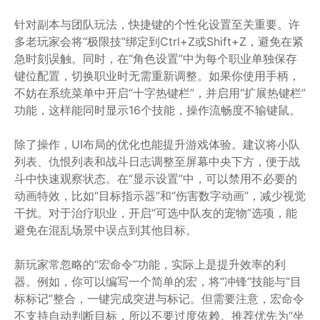
针对副本与团队玩法，快捷键的个性化设置至关重要。许
多老玩家会将“极限技”绑定到Ctrl+Z或Shift+Z，避免在紧
急时刻误触。同时，在“角色设置”中为每个职业单独保存
键位配置，切换职业时无需重新调整。如果你使用手柄，
不妨在系统菜单中开启“十字热键栏”，并启用“扩展热键栏”
功能，这样能同时显示16个技能，操作流畅度不输键鼠。
除了操作，UI布局的优化也能提升游戏体验。建议将小队
列表、仇恨列表和战斗日志调整至屏幕中央下方，便于战
斗中快速观察状态。在“显示设置”中，可以禁用不必要的
动画特效，比如“目标指示器”和“伤害数字动画”，减少视觉
干扰。对于治疗职业，开启“可选中队友的宠物”选项，能
避免在混乱场景中误点到其他目标。
新玩家常忽略的“宏命令”功能，实际上是提升效率的利
器。例如，你可以编写一个简单的宏，将“冲锋”技能与“目
标标记”整合，一键完成突进与标记。但需要注意，宏命令
不支持自动判断目标，所以不要过度依赖。推荐优先为“坐