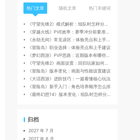
热门文章
随机文章
热门关键词
《守望先锋2》模式解析：组队时怎样分工更顺畅
《穿越火线》PVE效率：赛季冲分前要准备什么
《永劫无间》常见误区：体验亮点和上手建议
《冒险岛》职业选择：体验亮点和上手建议
《梦幻西游》PVP思路：近期版本有哪些变化值得关注
《守望先锋2》画面设置：回归玩家如何快速跟上节奏
《冒险岛》版本变化：画面与性能设置建议
《大话西游》进阶技巧：一篇看懂核心玩法
《冒险岛》新手入门：角色培养顺序怎么排
《最终幻想14》版本变化：组队时怎样分工更顺畅
归档
2027 年 7 月
2027 年 6 月