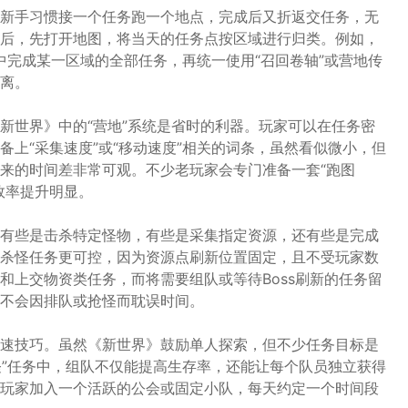
新手习惯接一个任务跑一个地点，完成后又折返交任务，无
后，先打开地图，将当天的任务点按区域进行归类。例如，
集中完成某一区域的全部任务，再统一使用“召回卷轴”或营地传
离。
新世界》中的“营地”系统是省时的利器。玩家可以在任务密
上“采集速度”或“移动速度”相关的词条，虽然看似微小，但
来的时间差非常可观。不少老玩家会专门准备一套“跑图
效率提升明显。
有些是击杀特定怪物，有些是采集指定资源，还有些是完成
杀怪任务更可控，因为资源点刷新位置固定，且不受玩家数
和上交物资类任务，而将需要组队或等待Boss刷新的任务留
不会因排队或抢怪而耽误时间。
速技巧。虽然《新世界》鼓励单人探索，但不少任务目标是
怪”任务中，组队不仅能提高生存率，还能让每个队员独立获得
玩家加入一个活跃的公会或固定小队，每天约定一个时间段