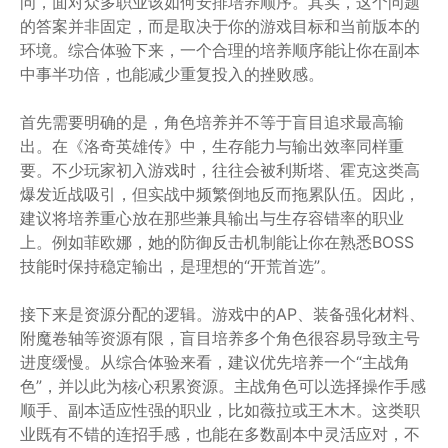
问，面对众多职业该如何安排培养顺序。其实，这个问题
的答案并非固定，而是取决于你的游戏目标和当前版本的
环境。综合体验下来，一个合理的培养顺序能让你在副本
中事半功倍，也能减少重复投入的挫败感。
首先需要明确的是，角色培养并不等于盲目追求最高输
出。在《洛奇英雄传》中，生存能力与输出效率同样重
要。不少玩家初入游戏时，往往会被利斯塔、霍克这类高
爆发近战吸引，但实战中频繁倒地反而拖累队伍。因此，
建议将培养重心放在那些兼具输出与生存容错率的职业
上。例如菲欧娜，她的防御反击机制能让你在熟悉BOSS
技能时保持稳定输出，是理想的“开荒首选”。
接下来是资源分配的逻辑。游戏中的AP、装备强化材料、
附魔卷轴等资源有限，盲目培养多个角色很容易导致主号
进度缓慢。从综合体验来看，建议优先培养一个“主战角
色”，并以此为核心积累资源。主战角色可以选择操作手感
顺手、副本适应性强的职业，比如薇拉或王木木。这类职
业既有不错的连招手感，也能在多数副本中灵活应对，不