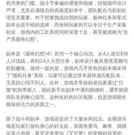
色培养的门槛。战斗节奏偏向缓慢而稳健，技能循环设计
严谨，尤其在满级后的高难度副本中，团队配合与机制处
理至关重要。对于想要挑战自我的玩家，极神任务和零式
副本会是不错的选择；而休闲玩家则可以专注于生产采集
职业，游戏内的工匠系统同样深度十足，甚至被戏称为“生
产系最终幻想”。
副本是《最终幻想14》的另一个核心玩法。从4人迷宫到8
人讨伐战，再到24人大型任务，副本设计兼具视觉震撼与
机制趣味。值得一提的是，游戏内几乎所有的副本都采用
了“随机任务”系统，玩家可以通过排本器快速匹配队友，
无需担心找不到人。此外，游戏非常鼓励老玩家通过“日
随”机制带新人，因此新手在副本中遇到困难时，通常能获
得队友的耐心指导。这种友好的社区氛围，也是游戏能长
期保持活力的原因之一。
除了战斗和副本，游戏还提供了大量休闲玩法。金碟游乐
场是玩家们放松身心的好去处，里面有赛鸟、麻将、跳跳
乐等小游戏，甚至还有类似《宝可梦》的宠物对战系统。