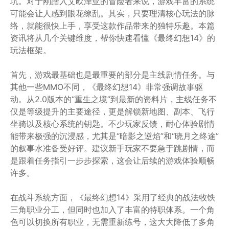
坑。对于刚踏入艾欧泽亚的冒险者来说，游戏丰富的系统
可能会让人感到眼花缭乱。其实，只要理清核心玩法的脉
络，就能很快上手，享受这款作品带来的独特乐趣。本篇
资讯将从几个关键维度，帮你快速看懂《最终幻想14》的
玩法框架。
首先，游戏最基础也是最重要的部分是主线剧情任务。与
其他一些MMO不同，《最终幻想14》非常强调故事驱
动。从2.0版本的“重生之境”到最新的资料片，主线任务不
仅是等级提升的主要途径，更是解锁新地图、副本、飞行
坐骑以及核心系统的钥匙。不少玩家反馈，耐心体验剧情
能带来极强的沉浸感，尤其是“暗影之逆焰”和“晓月之终途”
的叙事水准备受好评。建议新手玩家不要急于跳剧情，而
是跟着任务指引一步步探索，这会让后续的游戏体验顺畅
许多。
在战斗系统方面，《最终幻想14》采用了经典的战法牧铁
三角职业分工，但同时也加入了丰富的特职体系。一个角
色可以切换所有职业，无需重新练号，这大大降低了多角