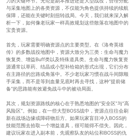
力的关键环节。无论是副本推进还是大型战役，合理分配
与采集地图上的各类资源，不仅能为角色提供持续的续航
保障，还能在关键时刻扭转战局。今天，我们就来深入解
析一下，如何像老玩家一样高效规划这些散落在地图中的
宝贵资源。
首先，玩家需要明确资源点的主要类型。在《洛奇英雄
传》的多数战役地图中，资源大致分为三类：生命与魔力
恢复类、增益Buff类以及特殊道具类。生命与魔力恢复资
源通常以草药、结晶或小型补给箱的形式出现，它们分布
在主路径的岔路或角落中。不少老玩家习惯在战斗间隙顺
手采集，而不是等到血量见底时再去寻找，这种“提前储
备”的思路能有效避免战斗中的被动局面。
其次，规划资源路线的核心在于熟悉地图的“安全区”与“高
风险区”。例如，在一些大型BOSS战中，资源点往往会刷
新在战场边缘或障碍物后方。如果玩家盲目冲入BOSS的
技能范围去拾取一个增益道具，很可能得不偿失。因此，
建议玩家在进入副本前，先观察队友的站位和BOSS的仇