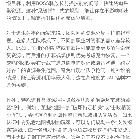
恨目标，利用BOSS释放长前摇技能的间隙，快速绕道采
集资源。这种“见缝插针”式的规划，能让你在不影响输出
的情况下，稳定提升队伍的整体容错率。
对于追求效率的玩家来说，团队间的资源分配同样值得重
视。在多人组队模式下，不同的职业对资源的需求差异较
大。比如，前排的利斯塔或菲欧纳可能需要更多的生命恢
复资源，而后排的伊菲或凯伊则优先考虑魔力恢复。一个
成熟的团队会在开战前通过简单的标记或语音沟通，约定
好各自的资源采集范围。避免出现全队争抢同一处补给的
情况，能让资源利用率最大化，这在高难度的RAID副本中
尤为关键。
此外，特殊道具类资源往往隐藏在地图的解谜环节或隐藏
区域中。例如，某些地图中的“破坏特定机关”或“击败精英
小怪”后，会掉落临时的属性增幅卷轴或团队复活石。如果
队伍中有熟悉地图机制的玩家，可以专门规划一条“支线探
索”路线，由一名机动性高的角色负责收集这些特殊资源，
而主力队伍则正面应对怪物。这种分工不仅不会拖慢整体