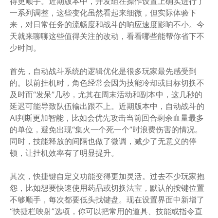
得更顺手。近期版本中，开发组在操作设置上确实进行了
一系列调整，这些变化虽然看起来细微，但实际体验下
来，对日常任务的流畅度和战斗的响应速度影响不小。今
天就来聊聊这些值得关注的改动，看看哪些能帮你省下不
少时间。
首先，自动战斗系统的逻辑优化是很多玩家最先感受到
的。以前挂机时，角色经常会因为技能冷却或目标切换不
及时而“发呆”几秒，尤其在周末活动和副本中，这几秒的
延迟可能导致队伍输出跟不上。近期版本中，自动战斗的
AI判断更加智能，比如会优先攻击当前回合剩余血量最多
的单位，避免出现“集火一个死一个”时浪费伤害的情况。
同时，技能释放的间隔也做了微调，减少了无意义的停
顿，让挂机效率有了明显提升。
其次，快捷键自定义功能变得更加灵活。过去不少玩家抱
怨，比如想要快速使用药品或切换法宝，默认的按键位置
不够顺手，每次都要低头找键盘。现在设置界面中新增了
“快捷栏映射”选项，你可以把常用的道具、技能或指令直