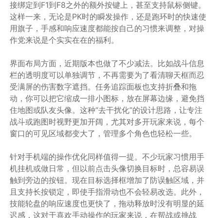
接绑定到F1到F8之外的额外按键上，甚至支持鼠标侧键。
这样一来，无论是PK时的瞬发操作，还是跑环时的快速使
用旗子，手感和响应速度都能按自己的习惯来调整，对操
作党来说是个实实在在的福利。
界面布局方面，近期版本也做了不少减法。比如战斗信息
栏的透明度可以单独调节，不再需要为了看清聊天框而忍
受满屏的伤害数字遮挡。任务追踪面板也支持折叠和拖
动，你可以把它缩成一排小图标，放在屏幕边缘，避免挡
住地图或队友头像。这种“去干扰化”的设计思路，让专注
战斗或跑图时视野更加开阔，尤其对多开玩家来说，每个
窗口的可见区域都变大了，管理多个角色也轻松一些。
针对手机端的操作优化同样值得一提。不少玩家习惯用手
机挂机或做日常，但以前点击头像切换目标时，总容易误
触到旁边的按钮。现在目标选择框增加了防误触区域，并
且支持长按锁定，即使手指滑动也不会轻易改选。此外，
技能轮盘的响应速度也更快了，拖动释放时没有明显的延
迟感，这对于喜欢手动操作的玩家来说，在帮战或挑战