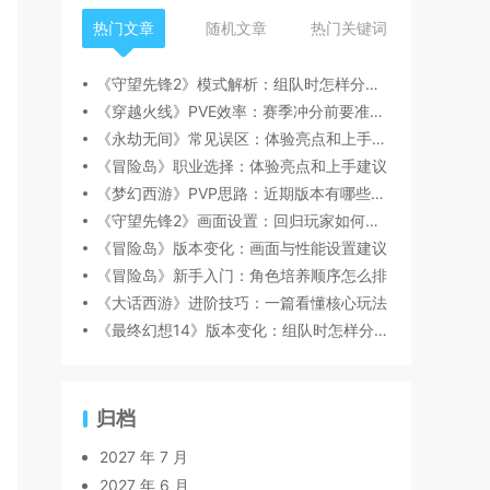
热门文章
随机文章
热门关键词
《守望先锋2》模式解析：组队时怎样分工更顺畅
《穿越火线》PVE效率：赛季冲分前要准备什么
《永劫无间》常见误区：体验亮点和上手建议
《冒险岛》职业选择：体验亮点和上手建议
《梦幻西游》PVP思路：近期版本有哪些变化值得关注
《守望先锋2》画面设置：回归玩家如何快速跟上节奏
《冒险岛》版本变化：画面与性能设置建议
《冒险岛》新手入门：角色培养顺序怎么排
《大话西游》进阶技巧：一篇看懂核心玩法
《最终幻想14》版本变化：组队时怎样分工更顺畅
归档
2027 年 7 月
2027 年 6 月