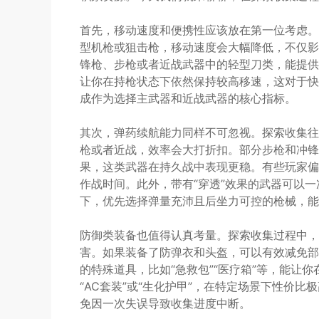
首先，移动速度和便携性应该放在第一位考虑。
型机枪或狙击枪，移动速度会大幅降低，不仅影
锋枪、步枪或者近战武器中的轻型刀类，能提供
让你在持枪状态下依然保持较高移速，这对于快
成作为选择主武器和近战武器的核心指标。
其次，弹药续航能力同样不可忽视。探索收集往
枪或者近战，效率会大打折扣。部分步枪和冲锋
果，这类武器在持久战中表现更稳。有些玩家偏爱
作战时间。此外，带有“穿透”效果的武器可以
下，优先选择弹量充沛且后坐力可控的枪械，能
防御类装备也值得认真考量。探索收集过程中，
害。如果装备了防弹衣和头盔，可以有效减免部分
的特殊道具，比如“急救包”“医疗箱”等，能让
“AC套装”或“生化护甲”，在特定场景下性价
免因一次失误导致收集进度中断。