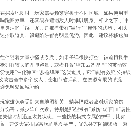
在探索地图时，玩家需要频繁穿梭于不同区域，如果使用重
响跑图效率，还容易在遭遇敌人时难以脱身。相比之下，冲
更灵活的手感。尤其是那些带有“急行军”属性的武器，可以
速拾取道具、躲避陷阱都有明显优势。因此，建议将移速加
往伴随着大量小怪或杂兵，如果子弹很快打空，被迫切换手
枪拥有较大的弹匣容量，或者具备“增加后备弹匣”的被动效
使用“生化弹匣”“步枪弹匣”这类道具，它们能有效延长持续
一次攻击命中多个敌人，变相节省弹药。在资源有限的情况
避免频繁回城补给。
玩家难免会受到来自地图机关、精英怪或者敌对玩家的伤
伤害，减少阵亡次数。特别是那些带有“减伤”或“回血”属性
你在关键时刻迅速恢复状态。一些挑战模式专属的护甲，比如
比极高。建议大家根据常玩的地图类型，优先补齐防御短板，避