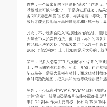
首先，一个最常见的误区是把“满级”当作终点
满级后就可以“毕业”了，于是疯狂肝经验，结
备”和“武器熟练度”的积累。与其急着冲等级
级后才能更快地适应高难度副本和区域开放世界
其次，不少玩家会陷入“唯属性论”的陷阱。看
大量金币去拍卖行拖货。但《新世界》的装备系
技能和玩法的装备，实战效果往往远超一件高装
Build（流派构建）上，比如你是玩大斧的，
第三，很多人忽略了“生活技能”在中后期的重要
上，中后期的高端装备、药水、食物，往往都需
毕业装备，需要大量稀有材料，而这些材料很多
点时间跑跑地图，把采集和制造等级稳步提升起
另外，不少玩家对“PVP”和“PVE”的目标认
才算“高端”，结果自己装备和技能搭配都没成型
事件”和“副本”作为主要目标，比如刷“深渊”副