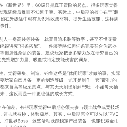
。在《新世界》里，60级只是真正冒险的起点。很多玩家觉得
果发现满级后反而不知道干嘛。实际上，中后期的核心在于“装
，不如在升级途中就有意识地收集材料、提升生活技能，这样满
事件。
到别人一身高装等装备，就盲目追求装等数字，甚至不惜花费
统很讲究“词条搭配”。一件装等略低但词条完美契合你武器
等但属性杂乱的装备。建议玩家把更多精力放在研究自己的
就优先找增加力量、吸血或特定技能伤害的词条。
性。觉得采集、制造、钓鱼这些是“休闲玩家”才做的事。实际
要玩家自己具备一定的制造等级。尤其是制作一套“带孔”的
都来自高等级采集点。与其天天刷怪刷到想吐，不如每天抽
来，这反而是一种更稳健的成长方式。
知也存在偏差。有些玩家觉得中后期必须去参与领土战争或竞技场
，进去就被秒，体验极差。其实，中后期完全可以先以“PVE
本、打世界Boss，这些活动既能稳定产出装备，也能积累金币