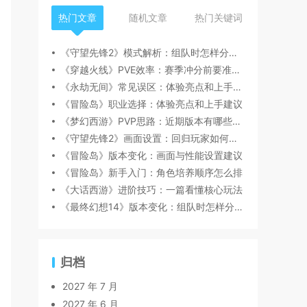
热门文章
随机文章
热门关键词
《守望先锋2》模式解析：组队时怎样分工更顺畅
《穿越火线》PVE效率：赛季冲分前要准备什么
《永劫无间》常见误区：体验亮点和上手建议
《冒险岛》职业选择：体验亮点和上手建议
《梦幻西游》PVP思路：近期版本有哪些变化值得关注
《守望先锋2》画面设置：回归玩家如何快速跟上节奏
《冒险岛》版本变化：画面与性能设置建议
《冒险岛》新手入门：角色培养顺序怎么排
《大话西游》进阶技巧：一篇看懂核心玩法
《最终幻想14》版本变化：组队时怎样分工更顺畅
归档
2027 年 7 月
2027 年 6 月