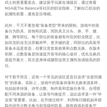
武士则更看重直击。建议新手玩家在满级后，通过查看
NGA或The Balance等社区的职业指南，了解自己职业的
副属性权重，避免盲目堆砌。
此外，千万不要忽视“装备类型”带来的限制。游戏中的装
备分为防具、首饰和武器，而防具又分头、身、手、腰、
腿、脚等部位。每个部位的装备都有对应的职业限定，比
如坦克职业无法穿戴布甲。更关键的是，同部位的高装等
装备永远是首选，但要注意套装效果和点数兑换。在版本
初期，点数装备是快速提升装等的核心途径，优先兑换武
器提升最大，其次是身体或腿部这类主属性加成较高的部
位。
对于新手而言，还有一个常见的误区是盲目追求“全套同属
性”的装备。实际上，游戏中的装备掉落和兑换来源多样，
包括副本掉落、诗学点数、制作装和蛮族任务等。合理搭
配不同来源的装备，让装等均衡提升，远比追求某一件“毕
业装”更重要。比如，在升级过程中，利用每日随机副本获
取的诗学点数兑换当前等级的防具，能有效填补装备空