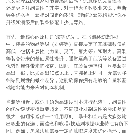
入艾欧泽亚的玩家可能会感到困惑：究竟该优先看装等，
还是更关注副属性？其实，对于绝大多数职业来说，判断
装备优劣有一套相对固定的逻辑，理解这套逻辑能让你在
升级和满级后的装备搭配上少走弯路。
首先，最核心的原则是“装等优先”。在《最终幻想14》
中，装备的物品等级（即装等）直接决定了其基础数值的
高低，包括主属性（力量、灵巧、智力等）和耐力。高装
等装备带来的基础属性提升，通常远高于低装等装备通过
优秀副属性带来的收益。因此，在装备选择时，只要装等
高出一截，比如高出10点以上，直接换上即可，无需过多
纠结副属性的微小差异，这能确保你拥有足够的血量和基
础输出能力来应对副本机制。
当装等相近，或你开始为高难度副本进行配装时，副属性
的优先级就变得重要起来。不同职业对副属性的需求差异
很大，但通常遵循一个通用原则：暴击和直击是大多数输
出职业的优选，而信念和咏唱/技速则根据职业特性有所不
同。例如，黑魔法师需要一定的咏唱速度来优化循环，而