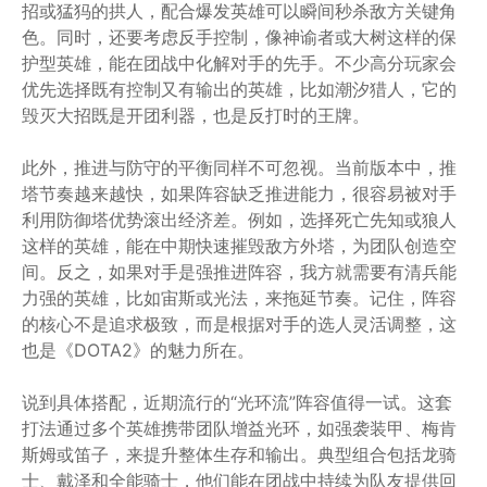
招或猛犸的拱人，配合爆发英雄可以瞬间秒杀敌方关键角
色。同时，还要考虑反手控制，像神谕者或大树这样的保
护型英雄，能在团战中化解对手的先手。不少高分玩家会
优先选择既有控制又有输出的英雄，比如潮汐猎人，它的
毁灭大招既是开团利器，也是反打时的王牌。
此外，推进与防守的平衡同样不可忽视。当前版本中，推
塔节奏越来越快，如果阵容缺乏推进能力，很容易被对手
利用防御塔优势滚出经济差。例如，选择死亡先知或狼人
这样的英雄，能在中期快速摧毁敌方外塔，为团队创造空
间。反之，如果对手是强推进阵容，我方就需要有清兵能
力强的英雄，比如宙斯或光法，来拖延节奏。记住，阵容
的核心不是追求极致，而是根据对手的选人灵活调整，这
也是《DOTA2》的魅力所在。
说到具体搭配，近期流行的“光环流”阵容值得一试。这套
打法通过多个英雄携带团队增益光环，如强袭装甲、梅肯
斯姆或笛子，来提升整体生存和输出。典型组合包括龙骑
士、戴泽和全能骑士，他们能在团战中持续为队友提供回