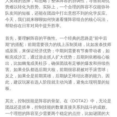
人英雄的选择，却忽略了整体阵容的协调性，导致前期优
势难以转化为胜势。实际上，一个合理的阵容不仅能弥补
队友间的短板，还能在团战中打出意想不到的化学反应。
今天，我们就来聊聊如何快速看懂阵容组合的核心玩法，
帮助你在日常对局中提升胜率。
首先，要理解阵容的平衡性。一个经典的思路是“前中后
期”的搭配：前期需要强力的线上压制英雄，比如发条技师
或巫医，来保证经济优势；中期则需要有节奏带动者，如
帕克或沙王，通过游走抓人扩大优势；后期则依赖核心输
出，比如幽鬼或美杜莎，确保团战有足够的爆发和持续伤
害。如果全队都选后期大核，前期很容易被对手滚雪球；
反之，如果全是前期英雄，后期缺乏终结比赛的能力。因
此，建议玩家在选人阶段就主动沟通，避免出现明显的短
板。
其次，控制技能是阵容的骨架。在《DOTA2》中，无论是
团战还是抓单，控制技能的数量直接关系到战斗的成败。
一个理想的阵容至少需要两个稳定的点控，比如谜团的大