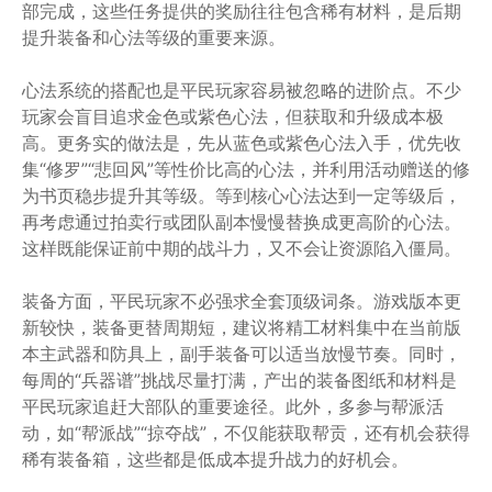
部完成，这些任务提供的奖励往往包含稀有材料，是后期
提升装备和心法等级的重要来源。
心法系统的搭配也是平民玩家容易被忽略的进阶点。不少
玩家会盲目追求金色或紫色心法，但获取和升级成本极
高。更务实的做法是，先从蓝色或紫色心法入手，优先收
集“修罗”“悲回风”等性价比高的心法，并利用活动赠送的修
为书页稳步提升其等级。等到核心心法达到一定等级后，
再考虑通过拍卖行或团队副本慢慢替换成更高阶的心法。
这样既能保证前中期的战斗力，又不会让资源陷入僵局。
装备方面，平民玩家不必强求全套顶级词条。游戏版本更
新较快，装备更替周期短，建议将精工材料集中在当前版
本主武器和防具上，副手装备可以适当放慢节奏。同时，
每周的“兵器谱”挑战尽量打满，产出的装备图纸和材料是
平民玩家追赶大部队的重要途径。此外，多参与帮派活
动，如“帮派战”“掠夺战”，不仅能获取帮贡，还有机会获得
稀有装备箱，这些都是低成本提升战力的好机会。