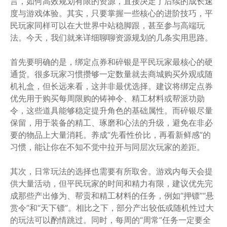
言，如何高效规划有限的资源，直接决定了后续的成长速
度与游戏体验。其实，只要掌握一些核心的进阶技巧，平
民玩家同样可以在大世界中站稳脚跟，甚至参与高端玩
法。今天，我们就来详细聊聊资源规划的几条实用思路。
首先要明确的是，绑定点券和碎银是平民玩家最核心的硬
通货。很多玩家习惯攒够一定数量就去商城购买外观或随
机礼盒，但长远来看，这并非最优选择。建议将绑定点券
优先用于购买每周限购的铸神令、精工材料或帮派功勋
令，这些道具能够稳定提升角色的基础属性。而碎银尽量
保留，用于装备的精工、琢磨和心法的升级，避免在非必
要的物品上大量消耗。养成“先看性价比，再看新鲜感”的
习惯，能让你在不知不觉中拉开与同层次玩家的差距。
其次，日常玩法的选择也需要有所取舍。游戏内每天会提
供大量活动，但平民玩家的时间和精力有限，建议优先完
成那些产出修为、帮贡和精工材料的任务，例如“押镖”“悬
赏令”和“天下镖”。相比之下，部分产出较低或随机性过大
的玩法可以酌情跳过。同时，每周的“周常”任务一定要全