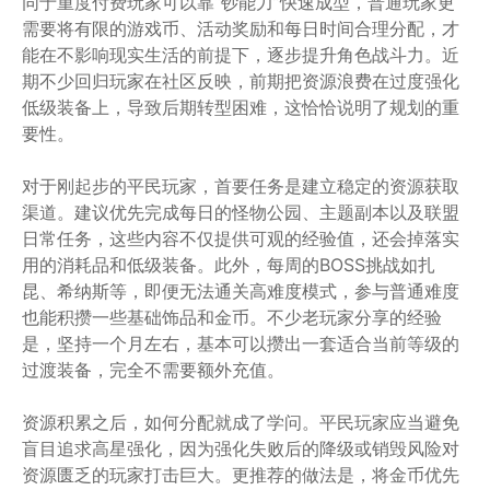
同于重度付费玩家可以靠“钞能力”快速成型，普通玩家更
需要将有限的游戏币、活动奖励和每日时间合理分配，才
能在不影响现实生活的前提下，逐步提升角色战斗力。近
期不少回归玩家在社区反映，前期把资源浪费在过度强化
低级装备上，导致后期转型困难，这恰恰说明了规划的重
要性。
对于刚起步的平民玩家，首要任务是建立稳定的资源获取
渠道。建议优先完成每日的怪物公园、主题副本以及联盟
日常任务，这些内容不仅提供可观的经验值，还会掉落实
用的消耗品和低级装备。此外，每周的BOSS挑战如扎
昆、希纳斯等，即便无法通关高难度模式，参与普通难度
也能积攒一些基础饰品和金币。不少老玩家分享的经验
是，坚持一个月左右，基本可以攒出一套适合当前等级的
过渡装备，完全不需要额外充值。
资源积累之后，如何分配就成了学问。平民玩家应当避免
盲目追求高星强化，因为强化失败后的降级或销毁风险对
资源匮乏的玩家打击巨大。更推荐的做法是，将金币优先