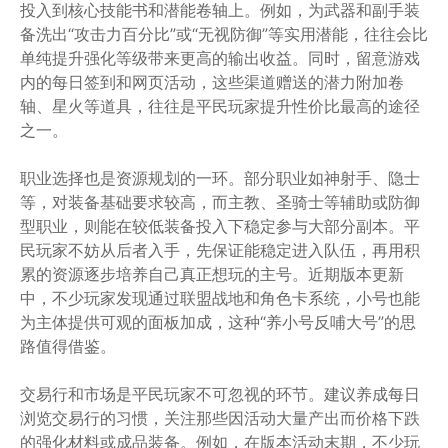
投入到核心技能书和潜能卷轴上。例如，为武器和副手装
备洗出“攻击力百分比”或“无视防御”等实用潜能，往往会比
单纯提升强化等级带来更高的输出收益。同时，留意游戏
内的每日签到和网页活动，这些渠道赠送的潜力附加卷
轴、星火等道具，往往是平民玩家提升性价比最高的途径
之一。
职业选择也是资源规划的一环。部分职业如神射手、隐士
等，对装备基础要求较高，而主教、圣骑士等辅助或防御
型职业，则能在较低装备投入下稳定参与大部分副本。平
民玩家不妨从后者入手，先保证能稳定进入队伍，再用积
累的资源逐步培养自己真正想玩的主号。近期版本更新
中，不少玩家发现通过联盟战地和角色卡系统，小号也能
为主体提供可观的面板加成，这种“养小号反哺大号”的思
路值得借鉴。
交易行和市场是平民玩家不可忽视的环节。建议养成每日
浏览交易行的习惯，关注那些因活动大量产出而价格下跌
的强化材料或成品装备。例如，在版本活动末期，不少玩