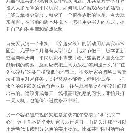
武器和道具的积累确实是个现实问题。尤其是对于不打算
投入太多预算的平民玩家，如何利用好游戏内外的活动，
把奖励拿得更舒服，就成了一个值得琢磨的课题。今天就
来聊聊，在当前的版本环境下，怎样用更省力的方式，提
升自己的装备库和游戏体验。
首先要认清一个事实：《穿越火线》的活动周期其实非常
固定，几乎每个月都有大型节点，比如节假日、版本更新
或者周年庆典。平民玩家不需要盯着那些需要大量充值才
能解锁的奖池，反而应该把注意力放在“签到送永久”和“任
务领碎片”这类门槛较低的环节上。很多玩家会忽略日常登
录和简单对局任务，觉得奖励不够看，但积少成多，一把
永久的GP武器或者角色皮肤，往往就是靠这些零碎时间攒
出来的。建议养成每天上线领基础奖励的习惯，哪怕只打
一局人机，也能保证进度条不中断。
另一个容易被忽视的渠道是游戏内的“交易所”和“兑换中
心”。这里并不是指要玩家去炒作道具，而是关注那些可以
用活动代币或积分兑换的实用物品。比如某些限时活动会