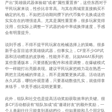
产出“英雄级武器体验箱”或者“属性重置券”，这些东西对于
平民玩家来说，性价比非常高。与其在商城里直接购买不
确定的礼包，不如把活动期间攒下的代币集中兑换成这些
实实在在的增强道具。尤其是属性重置券，很多玩家觉得
没用，但实际上调整一下武器的命中率或换弹速度，手感
会有明显提升。
说到手感，不得不提平民玩家在枪械选择上的策略。很多
新手会盲目追求英雄级武器，但事实上，CF里不少GP武
器和活动赠送的皮肤枪，性能并不差。比如M4A1系列的
某些普通版本，只要搭配好配件和准星调整，在爆破模式
中一样能打出亮眼表现。建议平民玩家把精力花在熟悉一
两把主流枪械的弹道上，而不是频繁更换武器。活动送的
永久武器，哪怕外观普通，只要基础数值扎实，就值得拿
来练手，毕竟手感比花哨更重要。
此外，组队和社交也是提高活动奖励获取效率的关键。很
多CF活动都设有“组队加成”或“邀请好友”的额外奖励，一
个人单刷往往只能拿到基础档位，但如果能和几个固定队