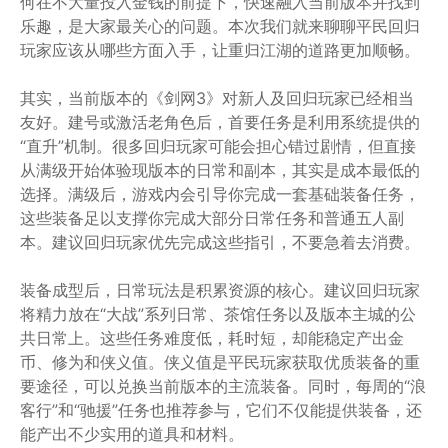
何在不大量投入金钱的前提下，快速融入当前版本并找到
乐趣，是大家最关心的问题。本次我们就来聊聊平民回归
玩家应该从哪些方面入手，让重归江湖的道路更加顺畅。
其实，当前版本的《剑网3》对新人及回归玩家已经相当
友好。建号或激活老角色后，首要任务是利用系统提供的
“直升”机制。很多回归玩家可能会担心错过剧情，但直接
从满级开始体验现版本的日常和副本，其实是成本最低的
选择。满级后，游戏内会引导你完成一套基础装备任务，
这些装备足以支撑你完成大部分日常任务和普通五人副
本。建议回归玩家优先完成这些指引，不要急着去消费。
装备成型后，日常玩法是积累资源的核心。建议回归玩家
将精力放在“大战”系列日常、茶馆任务以及版本主城的公
共日常上。这些任务难度低，耗时短，却能稳定产出金
币、修为和侠义值。侠义值是平民玩家获取优质装备的重
要途径，可以兑换当前版本的主流装备。同时，每周的“浪
客行”和“驰援”任务也推荐参与，它们不仅能提供装备，还
能产出不少实用的道具和材料。