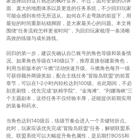
家选择回归这片熟悉的枫叶世界。不过，面对全新的UI界
面、庞大的地图体系以及更迭的任务系统，不少回归玩家
可能会感到有些无所适从。如何在不走弯路的前提下，用
最短的时间重新站稳脚跟，是大家最关心的问题。本文将
围绕“任务流程怎样更省时间”，为回归玩家梳理一条清晰
高效的练级与成长路线。
回归的第一步，建议先确认自己账号的角色等级和装备情
况。如果角色等级在140级以下，推荐直接创建新角色，
利用当前版本的“斗燃”活动快速升级。斗燃角色每升一级
可获得额外两级奖励，配合主线任务“冒险岛联盟”的前置
章节，可以在1-2小时内轻松达到100级。在此期间，不必
刻意刷怪，优先完成“妖精学院”、“金海滩”、“列娜海峡”三
个主题副本，这些任务不仅经验丰厚，还能提供前期实用
的装备和药水。
当角色达到140级后，练级节奏会进入一个关键转折点。
此时，玩家应该优先完成“冒险岛联盟”任务，解锁联盟系
统。联盟系统可以大幅提升角色属性，是后期打BOSS和