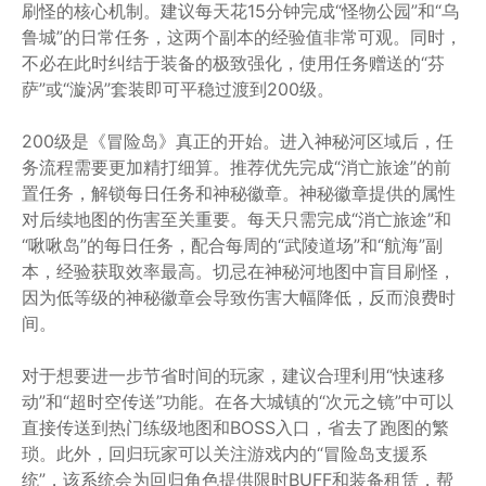
刷怪的核心机制。建议每天花15分钟完成“怪物公园”和“乌
鲁城”的日常任务，这两个副本的经验值非常可观。同时，
不必在此时纠结于装备的极致强化，使用任务赠送的“芬
萨”或“漩涡”套装即可平稳过渡到200级。
200级是《冒险岛》真正的开始。进入神秘河区域后，任
务流程需要更加精打细算。推荐优先完成“消亡旅途”的前
置任务，解锁每日任务和神秘徽章。神秘徽章提供的属性
对后续地图的伤害至关重要。每天只需完成“消亡旅途”和
“啾啾岛”的每日任务，配合每周的“武陵道场”和“航海”副
本，经验获取效率最高。切忌在神秘河地图中盲目刷怪，
因为低等级的神秘徽章会导致伤害大幅降低，反而浪费时
间。
对于想要进一步节省时间的玩家，建议合理利用“快速移
动”和“超时空传送”功能。在各大城镇的“次元之镜”中可以
直接传送到热门练级地图和BOSS入口，省去了跑图的繁
琐。此外，回归玩家可以关注游戏内的“冒险岛支援系
统”，该系统会为回归角色提供限时BUFF和装备租赁，帮