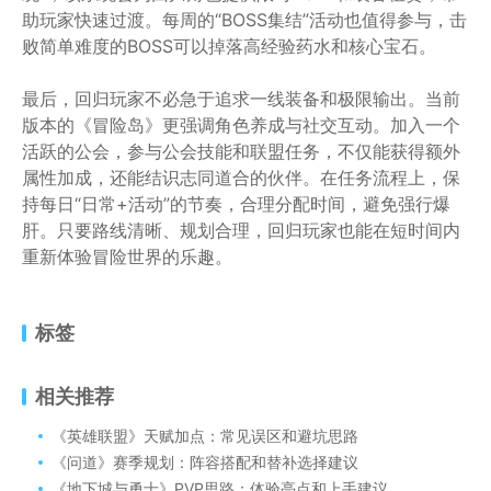
助玩家快速过渡。每周的“BOSS集结”活动也值得参与，击
败简单难度的BOSS可以掉落高经验药水和核心宝石。
最后，回归玩家不必急于追求一线装备和极限输出。当前
版本的《冒险岛》更强调角色养成与社交互动。加入一个
活跃的公会，参与公会技能和联盟任务，不仅能获得额外
属性加成，还能结识志同道合的伙伴。在任务流程上，保
持每日“日常+活动”的节奏，合理分配时间，避免强行爆
肝。只要路线清晰、规划合理，回归玩家也能在短时间内
重新体验冒险世界的乐趣。
标签
相关推荐
《英雄联盟》天赋加点：常见误区和避坑思路
《问道》赛季规划：阵容搭配和替补选择建议
《地下城与勇士》PVP思路：体验亮点和上手建议