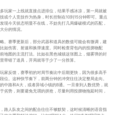
多玩家一上线就直接点进排位，结果手感冰凉，第一局就被
技或个人竞技作为热身，时长控制在10到15分钟即可。重点
发现今天状态明显不在线，不妨先打几局爆破模式的匹配，
大分的情况。
略。赛季更新后，部分武器和道具的数值可能会有微调，建
比如伤害、射速和换弹速度。同时检查背包内的投掷物配
前地图的主流打法。比如在黑色城镇这张图上，烟雾弹的封
里带错了道具，开局就等于少了一分胜算。
玩家反馈，赛季初的对局节奏比中后期更快，因为很多高手
段位。这种快节奏下，前两分钟的冲突往往决定整局走向。
的中路和A大，或者异域小镇的B通。一旦拿到人数优势，就
于劣势，则要避免无谓的拼抢，尽量利用投掷物拖延时间，
，路人队友之间的配合往往不够默契，这时候清晰的语音指