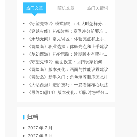
热门文章
随机文章
热门关键词
《守望先锋2》模式解析：组队时怎样分工更顺畅
《穿越火线》PVE效率：赛季冲分前要准备什么
《永劫无间》常见误区：体验亮点和上手建议
《冒险岛》职业选择：体验亮点和上手建议
《梦幻西游》PVP思路：近期版本有哪些变化值得关注
《守望先锋2》画面设置：回归玩家如何快速跟上节奏
《冒险岛》版本变化：画面与性能设置建议
《冒险岛》新手入门：角色培养顺序怎么排
《大话西游》进阶技巧：一篇看懂核心玩法
《最终幻想14》版本变化：组队时怎样分工更顺畅
归档
2027 年 7 月
2027 年 6 月