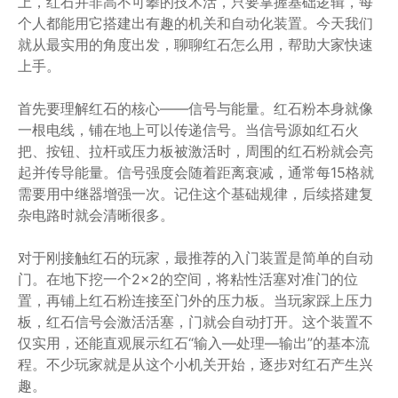
上，红石并非高不可攀的技术活，只要掌握基础逻辑，每
个人都能用它搭建出有趣的机关和自动化装置。今天我们
就从最实用的角度出发，聊聊红石怎么用，帮助大家快速
上手。
首先要理解红石的核心——信号与能量。红石粉本身就像
一根电线，铺在地上可以传递信号。当信号源如红石火
把、按钮、拉杆或压力板被激活时，周围的红石粉就会亮
起并传导能量。信号强度会随着距离衰减，通常每15格就
需要用中继器增强一次。记住这个基础规律，后续搭建复
杂电路时就会清晰很多。
对于刚接触红石的玩家，最推荐的入门装置是简单的自动
门。在地下挖一个2×2的空间，将粘性活塞对准门的位
置，再铺上红石粉连接至门外的压力板。当玩家踩上压力
板，红石信号会激活活塞，门就会自动打开。这个装置不
仅实用，还能直观展示红石“输入—处理—输出”的基本流
程。不少玩家就是从这个小机关开始，逐步对红石产生兴
趣。