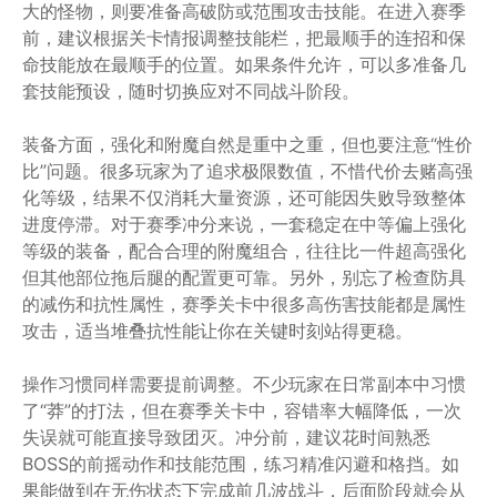
大的怪物，则要准备高破防或范围攻击技能。在进入赛季
前，建议根据关卡情报调整技能栏，把最顺手的连招和保
命技能放在最顺手的位置。如果条件允许，可以多准备几
套技能预设，随时切换应对不同战斗阶段。
装备方面，强化和附魔自然是重中之重，但也要注意“性价
比”问题。很多玩家为了追求极限数值，不惜代价去赌高强
化等级，结果不仅消耗大量资源，还可能因失败导致整体
进度停滞。对于赛季冲分来说，一套稳定在中等偏上强化
等级的装备，配合合理的附魔组合，往往比一件超高强化
但其他部位拖后腿的配置更可靠。另外，别忘了检查防具
的减伤和抗性属性，赛季关卡中很多高伤害技能都是属性
攻击，适当堆叠抗性能让你在关键时刻站得更稳。
操作习惯同样需要提前调整。不少玩家在日常副本中习惯
了“莽”的打法，但在赛季关卡中，容错率大幅降低，一次
失误就可能直接导致团灭。冲分前，建议花时间熟悉
BOSS的前摇动作和技能范围，练习精准闪避和格挡。如
果能做到在无伤状态下完成前几波战斗，后面阶段就会从