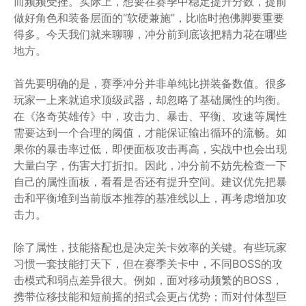
而频频受挫。实际上，想要在赛季中稳定提升分数，提前
做好角色和装备层面的“软硬兼施”，比临时抱佛脚要重要
得多。今天我们就来聊聊，冲分前到底该把精力花在哪些
地方。
首先要明确的是，赛季冲分并非单纯比拼装备数值。很多
玩家一上来就追求顶级武器，却忽略了基础属性的均衡。
在《洛奇英雄传》中，攻击力、暴击、平衡、攻速等属性
需要达到一个合理的阈值，才能保证输出循环的流畅。如
果你的暴击率过低，即便面板攻击再高，实战中也会出现
大量白字，伤害大打折扣。因此，冲分前不妨先检查一下
自己的属性面板，看看是否还有提升空间。建议优先把暴
击和平衡堆到当前版本推荐的基准线以上，再考虑增加攻
击力。
除了属性，技能搭配也是决定关卡效率的关键。有些玩家
习惯一套技能打天下，但在赛季关卡中，不同BOSS的攻
击模式和弱点差异很大。例如，面对移动频繁的BOSS，
携带位移技能和短前摇的招式会更占优势；而对付体型巨