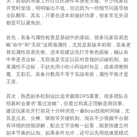
关，前期的准备工作往往比操作本身更关键。不少玩家在
开荒时发现，明明输出不低，但总因为一些细节问题导致
全队翻车。其实，只要在进本前做好功课，很多常见失误
都是可以避免的。
首先，装备与属性检查是基础中的基础。很多玩家容易忽
略“命中”和“无双”这两项属性，尤其是新版本初期，装备更
替后属性容易失衡。进本前建议先打开角色面板，确认命
中率是否达标，无双值是否足以应对首领的识破机制。如
果属性不达标，不妨先用小吃小药临时补足，或者调整附
魔、五彩石。装备分数高不等于实战有效，属性平衡才是
王道。
其次，熟悉副本机制远比追求极限DPS重要。很多团队在
招募时会要求“看过攻略”，但看过和真正理解是两回事。
建议玩家在开打前花十分钟浏览一遍Boss技能时间轴，尤
其是点名、分摊、驱散等关键机制。现在不少视频平台都
有详细的技能讲解，配合文字攻略一起看，能更快建立对
副本节奏的认知。如果条件允许，还可以先用低难度模式