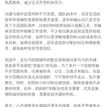
熟悉路线，减少正式开荒时的压力。
沟通与插件设置同样不可忽视。团队副本中，语音交流的
效率和准确性直接影响通关速度。进本前确认自己是否安
装了主流团队插件，比如DBM或类似战斗提醒工具，并确
保语音软件能够正常使用。不少老玩家会提前设置好技能
监控和焦点列表，这样可以更清晰地看到Boss的读条和点
名目标。如果你是团长，还应该提前分配好站位和驱散顺
序，避免临时安排导致混乱。
实战中，走位与技能循环的配合是检验玩家功力的关键。
很多新手容易犯“贪输出”的毛病，为了多打一个技能而躲
不开范围伤害，结果被秒杀。记住，活着才有输出。在面
对大范围AOE或点名技能时，宁可暂时停手走位，也不要
硬抗。同时，利用好小轻功和位移技能，能有效避免不必
要的伤害。此外，奶妈和T的配合也至关重要，尤其是换
嘲和减伤链的衔接，需要提前沟通好时机。
最后，心态调整是长期稳定通关的保障。副本开荒难免会