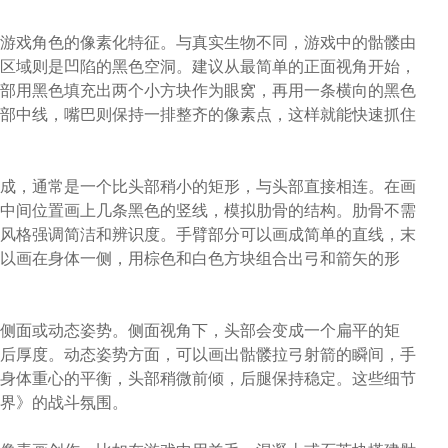
游戏角色的像素化特征。与真实生物不同，游戏中的骷髅由
区域则是凹陷的黑色空洞。建议从最简单的正面视角开始，
部用黑色填充出两个小方块作为眼窝，再用一条横向的黑色
部中线，嘴巴则保持一排整齐的像素点，这样就能快速抓住
成，通常是一个比头部稍小的矩形，与头部直接相连。在画
中间位置画上几条黑色的竖线，模拟肋骨的结构。肋骨不需
风格强调简洁和辨识度。手臂部分可以画成简单的直线，末
以画在身体一侧，用棕色和白色方块组合出弓和箭矢的形
侧面或动态姿势。侧面视角下，头部会变成一个扁平的矩
后厚度。动态姿势方面，可以画出骷髅拉弓射箭的瞬间，手
身体重心的平衡，头部稍微前倾，后腿保持稳定。这些细节
界》的战斗氛围。