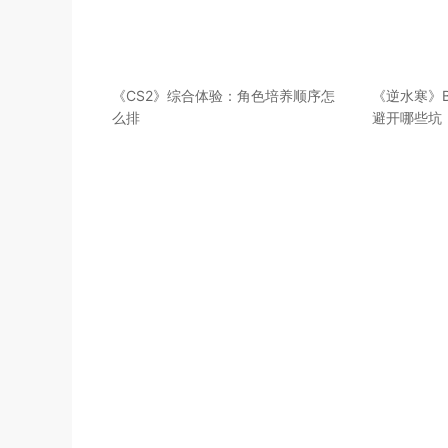
《CS2》综合体验：角色培养顺序怎
《逆水寒》B
么排
避开哪些坑