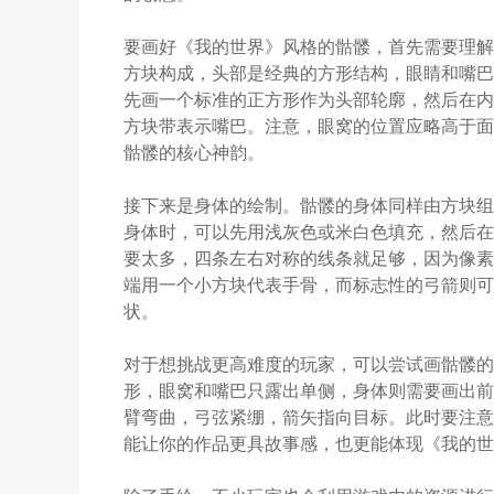
要画好《我的世界》风格的骷髅，首先需要理解
方块构成，头部是经典的方形结构，眼睛和嘴巴
先画一个标准的正方形作为头部轮廓，然后在内
方块带表示嘴巴。注意，眼窝的位置应略高于面
骷髅的核心神韵。
接下来是身体的绘制。骷髅的身体同样由方块组
身体时，可以先用浅灰色或米白色填充，然后在
要太多，四条左右对称的线条就足够，因为像素
端用一个小方块代表手骨，而标志性的弓箭则可
状。
对于想挑战更高难度的玩家，可以尝试画骷髅的
形，眼窝和嘴巴只露出单侧，身体则需要画出前
臂弯曲，弓弦紧绷，箭矢指向目标。此时要注意
能让你的作品更具故事感，也更能体现《我的世