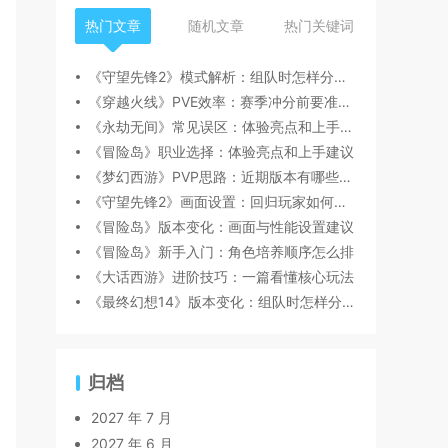
热门文章
随机文章
热门关键词
《守望先锋2》模式解析：组队时怎样分工更顺畅
《穿越火线》PVE效率：赛季冲分前要准备什么
《永劫无间》常见误区：体验亮点和上手建议
《冒险岛》职业选择：体验亮点和上手建议
《梦幻西游》PVP思路：近期版本有哪些变化值得关注
《守望先锋2》画面设置：回归玩家如何快速跟上节奏
《冒险岛》版本变化：画面与性能设置建议
《冒险岛》新手入门：角色培养顺序怎么排
《大话西游》进阶技巧：一篇看懂核心玩法
《最终幻想14》版本变化：组队时怎样分工更顺畅
归档
2027 年 7 月
2027 年 6 月