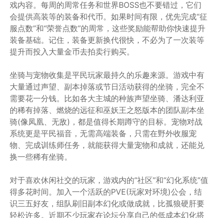
戏内容。每周的周常任务和世界BOSS也不要错过，它们
会提供高装等的装备和代币。如果时间有限，优先完成“征
服点数”和“荣誉点数”的周常，这些奖励能帮助你快速提升
装备基础。记住，装备更新换代很快，不必为了一次装等
提升而投入大量金币去拍卖行购买。
坐骑与宠物收集是平民玩家最持久的乐趣来源。游戏中有
大量通过声望、副本掉落或节日活动获得的坐骑，完全不
需要花一分钱。比如各大主城的种族声望坐骑、潘达利亚
的稀有掉落、燃烧的远征和巫妖王之怒版本的团队副本坐
骑(像凤凰、无敌)，都是值得长期蹲守的目标。宠物对战
系统更是平民福音，无需高端装备，只需在野外收服宠
物、完成训练师任务，就能获得大量宠物和成就，还能兑
换一些稀有坐骑。
对于喜欢休闲社交的玩家，游戏内的“社区”和“幻化系统”值
得多花时间。加入一个活跃的PVE(玩家对环境)公会，结
识三五好友，组队刷旧副本幻化或做成就，比孤狼硬肝要
轻松许多。近期不少玩家在论坛分享自己的低成本幻化搭