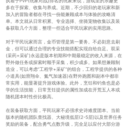
执着于PvP(玩家对战)排名的玩家来说，游戏里的乐趣更
多在于探索、收集与养成。近期，不少回归的老玩家和新
加入的冒险者都在寻找一份能兼顾成本与体验的攻略清
单。本文就从日常积累、专业选择、坐骑宠物收集以及装
备获取几个方面，整理一些适合平民玩家的实用思路。
对于平民玩家而言，金币管理是第一要务。不必刻意去刷
金，但可以通过合理的专业技能搭配实现自给自足。双采
(采药+采矿)永远是版本初期和中期最稳定的收入来源，在
野外做任务或探索时顺手采集，积少成多。如果想兼顾制
造业，可以考虑“工程学+采矿”的组合，工程学提供的各种
小道具(如滑翔伞、氮气加速器)在野外跑图和副本中都非
常实用，能显著提升游戏体验。此外，烹饪和钓鱼也是必
学的生活技能，日常烹饪提供的属性加成在开荒五人本或
随机团本时性价比极高。
在装备获取方面，平民玩家不必强求史诗难度团本。当前
版本的随机团队查找器、大秘境低层(2-5层)以及世界任务
奖励的装备，配合勇气点数升级，完全足以应付大部分游