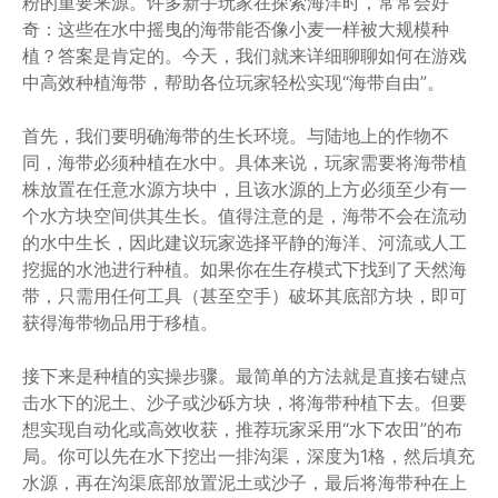
粉的重要来源。许多新手玩家在探索海洋时，常常会好
奇：这些在水中摇曳的海带能否像小麦一样被大规模种
植？答案是肯定的。今天，我们就来详细聊聊如何在游戏
中高效种植海带，帮助各位玩家轻松实现“海带自由”。
首先，我们要明确海带的生长环境。与陆地上的作物不
同，海带必须种植在水中。具体来说，玩家需要将海带植
株放置在任意水源方块中，且该水源的上方必须至少有一
个水方块空间供其生长。值得注意的是，海带不会在流动
的水中生长，因此建议玩家选择平静的海洋、河流或人工
挖掘的水池进行种植。如果你在生存模式下找到了天然海
带，只需用任何工具（甚至空手）破坏其底部方块，即可
获得海带物品用于移植。
接下来是种植的实操步骤。最简单的方法就是直接右键点
击水下的泥土、沙子或沙砾方块，将海带种植下去。但要
想实现自动化或高效收获，推荐玩家采用“水下农田”的布
局。你可以先在水下挖出一排沟渠，深度为1格，然后填充
水源，再在沟渠底部放置泥土或沙子，最后将海带种在上