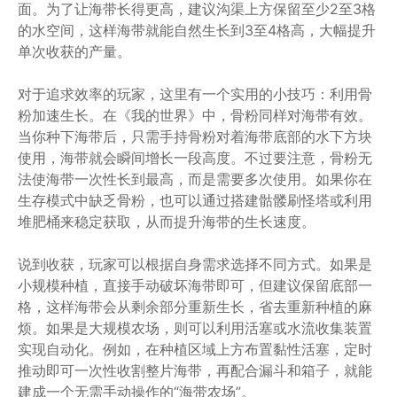
面。为了让海带长得更高，建议沟渠上方保留至少2至3格
的水空间，这样海带就能自然生长到3至4格高，大幅提升
单次收获的产量。
对于追求效率的玩家，这里有一个实用的小技巧：利用骨
粉加速生长。在《我的世界》中，骨粉同样对海带有效。
当你种下海带后，只需手持骨粉对着海带底部的水下方块
使用，海带就会瞬间增长一段高度。不过要注意，骨粉无
法使海带一次性长到最高，而是需要多次使用。如果你在
生存模式中缺乏骨粉，也可以通过搭建骷髅刷怪塔或利用
堆肥桶来稳定获取，从而提升海带的生长速度。
说到收获，玩家可以根据自身需求选择不同方式。如果是
小规模种植，直接手动破坏海带即可，但建议保留底部一
格，这样海带会从剩余部分重新生长，省去重新种植的麻
烦。如果是大规模农场，则可以利用活塞或水流收集装置
实现自动化。例如，在种植区域上方布置黏性活塞，定时
推动即可一次性收割整片海带，再配合漏斗和箱子，就能
建成一个无需手动操作的“海带农场”。