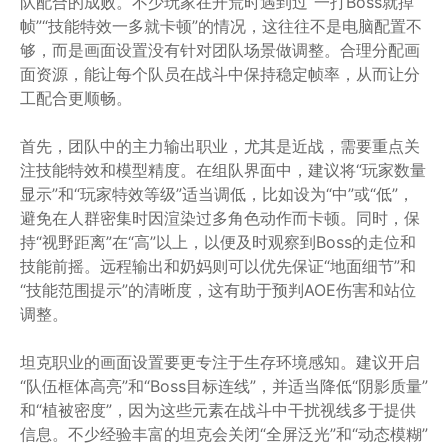
队配合的成败。不少玩家在开荒时遇到过“一打Boss就掉
帧”“技能特效一多就卡顿”的情况，这往往不是电脑配置不
够，而是画面设置没有针对团队场景做调整。合理分配画
面资源，能让每个队员在战斗中保持稳定帧率，从而让分
工配合更顺畅。
首先，团队中的主力输出职业，尤其是近战，需要重点关
注技能特效和模型精度。在组队界面中，建议将“玩家数量
显示”和“玩家特效等级”适当调低，比如设为“中”或“低”，
避免在人群密集时因渲染过多角色动作而卡顿。同时，保
持“视野距离”在“高”以上，以便及时观察到Boss的走位和
技能前摇。远程输出和奶妈则可以优先保证“地面细节”和
“技能范围提示”的清晰度，这有助于预判AOE伤害和站位
调整。
坦克职业的画面设置要更专注于生存环境感知。建议开启
“队伍框体高亮”和“Boss目标连线”，并适当降低“阴影质量”
和“植被密度”，因为这些元素在战斗中干扰视线多于提供
信息。不少经验丰富的坦克会关闭“全屏泛光”和“动态模糊”