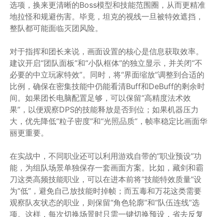
选项，换来更清晰的Boss模型和技能范围圈，从而更精准
地拉怪和规避伤害。毕竟，坦克的视线一旦被特效遮挡，
整队都可能面临灭团风险。
对于指挥和团长来说，画面设置的核心是信息获取效率。
建议开启“团队面板”和“小队框体”的独立显示，并关闭“不
必要的中立玩家特效”。同时，将“界面缩放”调整到合适的
比例，确保在密集技能中仍能看清Buff和DeBuff的剩余时
间。如果团长电脑配置足够，可以保留“高精度法术效
果”，以便观察DPS的技能释放是否到位；如果机器压力
大，优先降低“粒子密度”和“光照品质”，帧率稳定比画面华
丽更重要。
在实战中，不同职业还可以利用游戏自带的“职业预设”功
能，为组队场景单独保存一套画面方案。比如，藏剑和霸
刀这类高频技能职业，可以在进本前将“技能特效质量”设
为“低”，避免自己放技能时掉帧；而五毒和万花这类需要
观察队友状态的职业，则保留“角色轮廓”和“队伍连线”选
项。这样，每次切换场景时只需一键切换预设，省去反复