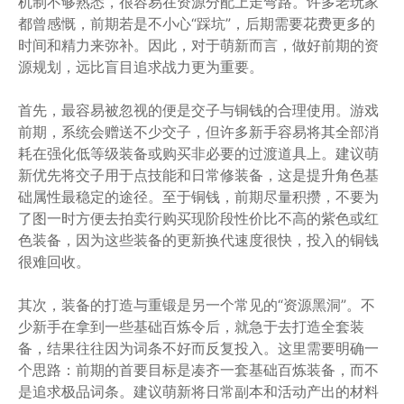
机制不够熟悉，很容易在资源分配上走弯路。许多老玩家
都曾感慨，前期若是不小心“踩坑”，后期需要花费更多的
时间和精力来弥补。因此，对于萌新而言，做好前期的资
源规划，远比盲目追求战力更为重要。
首先，最容易被忽视的便是交子与铜钱的合理使用。游戏
前期，系统会赠送不少交子，但许多新手容易将其全部消
耗在强化低等级装备或购买非必要的过渡道具上。建议萌
新优先将交子用于点技能和日常修装备，这是提升角色基
础属性最稳定的途径。至于铜钱，前期尽量积攒，不要为
了图一时方便去拍卖行购买现阶段性价比不高的紫色或红
色装备，因为这些装备的更新换代速度很快，投入的铜钱
很难回收。
其次，装备的打造与重锻是另一个常见的“资源黑洞”。不
少新手在拿到一些基础百炼令后，就急于去打造全套装
备，结果往往因为词条不好而反复投入。这里需要明确一
个思路：前期的首要目标是凑齐一套基础百炼装备，而不
是追求极品词条。建议萌新将日常副本和活动产出的材料