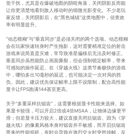
觉干扰，尤其是在爆破地图的阴暗角落，关闭阴影反而能
让你更清楚地看到敌人移动时的细微光影变化。不少老玩
家反馈，关闭阴影后，在“黑色城镇”这类地图中，侦查效
率有明显提升。
“动态模糊”与“垂直同步”是必须关闭的两个选项。动态模糊
会在玩家快速转身时产生拖影，这对需要精准定位的射击
游戏来说简直是灾难，常导致准星偏移后无法及时修正。
垂直同步虽然能防止画面撕裂，但会强制锁定帧率，带来
可感知的操作延迟。在《穿越火线》这类节奏极快的游戏
中，哪怕多出10毫秒的延迟，也可能决定一次对局的胜
负。因此，建议优先保证帧率上限不设限制，配合高性能
显卡让FPS跑满144甚至更高。
关于“多重采样抗锯齿”，这需要根据显卡性能来选择。如
果显卡较强，可以开启2倍或4倍MSAA，让物体边缘更平
滑；但若显卡压力较大，建议直接关闭抗锯齿。因为《穿
越火线》的像素风格本身对锯齿并不敏感，而开启抗锯齿
带来的性能损耗，有时会导致在激烈交火时突然掉帧，反