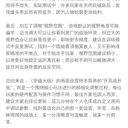
而得不偿失。实际测试中，许多玩家在关闭抗锯齿后，发
现爆头率反而有所提升，因为人物轮廓更加锐利。
最后，别忘了调整“视野范围”。游戏默认的视野角度可能
偏窄，适当调大可以让你看到更广的战场环境，但过大的
视野也会让目标显得更小，影响射击精度。建议在训练模
式中反复测试，找到一个既能看清侧翼敌人，又不影响准
星瞄准的平衡点。对于狙击手玩家，视野范围建议稍小，
以便更好地锁定远距离目标；而步枪手则可以略微调大，
提升对近身突袭的反应空间。
总结来说，《穿越火线》的画面设置绝非简单的“开高或开
低”，而是一个围绕核心玩法进行的精细化调整过程。每位
玩家的硬件配置与操作习惯不同，最佳方案也因人而异。
建议大家在排位赛前，花几分钟在个人仓库或自定义房间
中调试参数，找到最适合自己的那一套设置。毕竟，在枪
林弹雨的战场上，多一分清晰度与流畅度，就多一分胜
算。