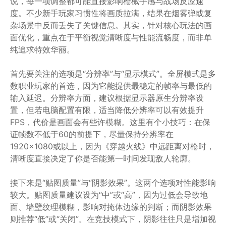
说，每一项调整都可能直接影响枪械手感与战场反应速
度。不少新手玩家习惯性将画质拉满，结果在烟雾弹或复
杂场景中反而丢失了关键信息。其实，针对核心玩法的画
面优化，重点在于平衡视觉清晰度与性能流畅度，而非单
纯追求特效华丽。
首先要关注的选项是“分辨率”与“显示模式”。全屏模式是多
数职业玩家的首选，因为它能提供最稳定的帧率与最低的
输入延迟。分辨率方面，建议根据显示器原生分辨率设
置，但若电脑配置有限，适当降低分辨率可以有效提升
FPS，代价是画面会有些许模糊。这里有个小技巧：在保
证帧数不低于60的前提下，尽量保持分辨率在
1920×1080或以上，因为《穿越火线》中远距离对枪时，
清晰度直接决定了你是否能第一时间发现敌人轮廓。
接下来是“贴图质量”与“阴影效果”。这两个选项对性能影响
较大。贴图质量建议设为“中”或“高”，因为过低会导致地
面、墙壁纹理模糊，影响对掩体边缘的判断；而阴影效果
则推荐“低”或“关闭”。在竞技模式下，阴影往往只是增加视