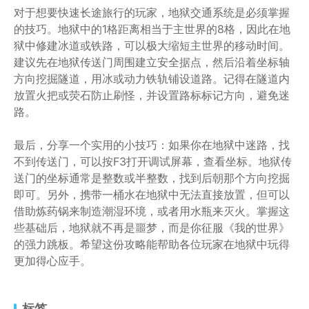
对于想要快速长途旅行的玩家，地狱交通系统是必须掌握
的技巧。地狱中的1格距离相当于主世界的8格，因此在地
狱中修建冰道或铁路，可以极大缩短主世界的移动时间。
建议先在地狱传送门周围建立安全据点，然后沿着坐标轴
方向挖掘隧道，用冰或动力铁轨铺设道路。记得在隧道内
放置火把或荧石防止刷怪，并设置路标标记方向，避免迷
路。
最后，分享一个实用的小技巧：如果你在地狱中迷路，找
不到传送门，可以按F3打开调试屏幕，查看坐标。地狱传
送门的坐标通常是整数或半整数，找到后朝那个方向挖掘
即可。另外，携带一桶水在地狱中无法直接放置，但可以
借助炼药锅来制造潮湿环境，或者用水瓶来灭火。掌握这
些基础后，地狱就不再是噩梦，而是你征服《我的世界》
的强力跳板。希望这份攻略能帮助各位玩家在地狱中玩得
更加得心应手。
标签