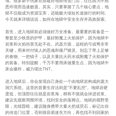
域。很多新手玩家在搭建好地狱传送门后，往往因为不熟
悉环境而迅速败退。其实，只要掌握了几个核心要点，地
狱不仅能成为资源宝库，还能极大缩短长途旅行的时间。
今天就来详细说说，如何在地狱中安全生存并高效探索。
首先，进入地狱前必须做好万全准备。最重要的装备是一
整套至少铁质的护甲，最好附魔上火焰保护，因为地狱中
岩浆和火焰伤害无处不在。武器方面，远程的弓或弩非常
关键，用来对付恼人的恶魂和僵尸猪灵。别忘了带上足够
的食物、一把镐子，以及大量抗火药水或附魔了火焰保护
的装备。特别提醒，千万不要用床做重生点，因为地狱中
床会爆炸，威力堪比TNT。
进入地狱后，你会发现自己身处一个由地狱岩构成的庞大
洞穴系统。这里的首要生存法则是“不要乱挖”。地狱岩硬
度低，但顶部往往就是岩浆海，稍有不慎就会掉进岩浆。
建议先观察周围环境，找到安全的落脚点。地狱的视野受
限，光线昏暗，建议随身携带大量火把或荧石，标记出你
的传送门位置，否则很容易迷失方向，再也找不到回家的