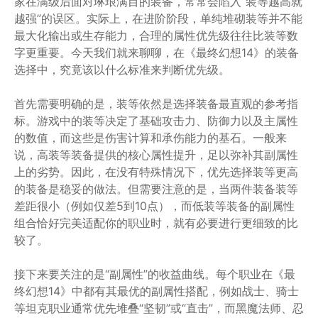
家在满级后面对琳琅满目的装备，常常会陷入“装等越高就
越强”的误区。实际上，在进阶阶段，单纯堆砌装等并不能
最大化输出或生存能力，合理的属性优先级往往比装等数
字更重要。今天我们就来聊聊，在《最终幻想14》的装备
选择中，究竟该以什么标准来判断优先级。
首先需要明确的是，装等依然是选择装备最直观的参考指
标。游戏中的装等决定了基础攻击力、防御力以及主属性
的数值，而这些是伤害计算和承伤能力的基石。一般来
说，高装等装备提供的核心属性提升，足以弥补其副属性
上的劣势。因此，在没有特殊情况下，优先选择装等更高
的装备是稳妥的做法。但需要注意的是，当两件装备装等
差距很小（例如仅差5到10点），而低装等装备的副属性
组合恰好完美适配你的职业时，就有必要进行更细致的比
较了。
接下来要关注的是“副属性”的收益曲线。每个职业在《最
终幻想14》中都有其最优的副属性搭配，例如战士、骑士
等坦克职业通常优先堆叠“坚韧”或“直击”，而黑魔法师、忍