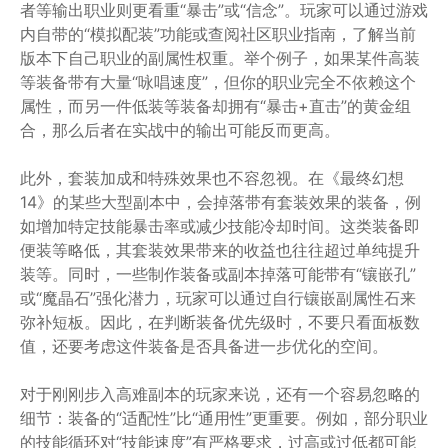
者等输出职业则更看重“暴击”或“信念”。玩家可以通过游戏
内自带的“模拟配装”功能或查阅社区职业指南，了解当前
版本下自己职业的副属性权重。举个例子，如果某件高装
等装备带有大量“咏唱速度”，但你的职业完全不依赖这个
属性，而另一件低装等装备却拥有“暴击+直击”的黄金组
合，那么后者在实战中的输出可能反而更高。
此外，套装加成和特殊效果也不容忽视。在《最终幻想
14》的某些大型副本中，会掉落带有套装效果的装备，例
如增加特定技能暴击率或减少技能冷却时间。这类装备即
便装等略低，其套装效果带来的收益也往往超过单纯提升
装等。同时，一些制作装备或副本掉落可能带有“镶嵌孔”
或“魔晶石”强化潜力，玩家可以通过自行镶嵌副属性石来
弥补短板。因此，在判断装备优先级时，不要只看面板数
值，还要考虑这件装备是否具备进一步优化的空间。
对于刚刚步入高难副本的玩家来说，还有一个容易忽略的
细节：装备的“适配性”比“通用性”更重要。例如，部分职业
的技能循环对“技能速度”有严格要求，过高或过低都可能