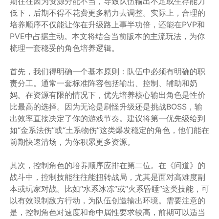
期往往因为资源分配不当，导致队伍输出不足或生存能力
低下，后期不得不花费更多精力去调整。实际上，合理的
培养顺序不仅能让你在升级路上事半功倍，还能在PVP和
PVE中占据主动。本文将结合当前版本的主流玩法，为你
梳理一套稳妥的角色培养逻辑。
首先，我们得明确一个基本原则：队伍中必须有明确的职
责分工。通常一套标准阵容包括输出、控制、辅助和奶
妈。在资源有限的情况下，优先培养核心输出角色是性价
比最高的选择。因为无论是刷怪升级还是挑战BOSS，输
出效率直接决定了你的游戏节奏。建议将第一优先级给到
如“金系法伤”或“土系物伤”这类爆发稳定的角色，他们能在
前期快速清场，为你积累更多资源。
其次，控制角色的培养顺序应排在第二位。在《问道》的
战斗中，控制技能往往能扭转战局，尤其是面对高难度副
本或玩家对战。比如“水系冰冻”或“火系昏睡”这类技能，可
以有效限制敌方行动，为队伍创造输出环境。需要注意的
是，控制角色对速度和命中属性要求较高，前期可以适当