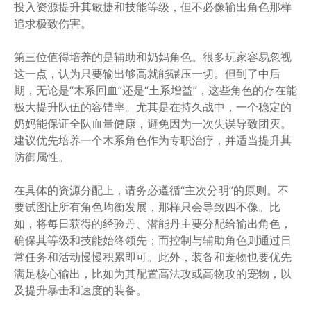
投入资源提升其敏捷和技能等级，但不必像输出角色那样
追求极致伤害。
第三位值得培养的是辅助和奶妈角色。很多玩家容易忽视
这一点，认为只要输出够高就能碾压一切。但到了中后
期，无论是“木系回血”还是“土系增益”，这些角色的存在能
极大提升队伍的容错率。尤其是在持久战中，一个稳定的
奶妈能保证全队血量健康，避免因为一次失误导致团灭。
建议优先培养一个木系角色作为专职治疗，并适当提升其
防御属性。
在具体的资源分配上，请务必遵循“主次分明”的原则。不
要试图让所有角色均衡发展，那样只会导致四不像。比
如，将每日获得的经验丹、潜能丹主要分配给输出角色，
确保其等级和技能始终领先；而控制与辅助角色则通过日
常任务和活动慢慢积累即可。此外，装备和宠物也要优先
满足核心输出，比如为其配置高法攻或高物攻的宠物，以
及提升暴击和速度的装备。