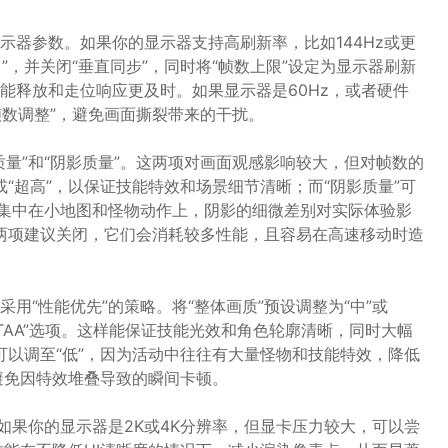
示器参数。如果你的显示器支持高刷新率，比如144Hz或更
”，并关闭“垂直同步”，同时将“帧数上限”设定为显示器刷新
能释放和走位响应更及时。如果显示器是60Hz，或者硬件
帧数调整”，避免画面撕裂带来的干扰。
量”和“阴影质量”。这两项对画面观感影响较大，但对帧数的
或“超高”，以保证技能特效和场景细节清晰；而“阴影质量”可
要集中在小地图和怪物动作上，阴影的细微差别对实际体验影
这两项建议关闭，它们会消耗较多性能，且容易在高速移动时造
用“性能优先”的策略。将“整体画质”预设调整为“中”或
的“TAA”选项。这样能保证技能光效和角色轮廓清晰，同时大幅
”可以调至“低”，因为活动中往往有大量怪物和技能特效，降低
避免因特效堆叠导致的瞬间卡顿。
如果你的显示器是2K或4K分辨率，但显卡压力较大，可以尝