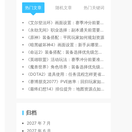
热门文章
随机文章
热门关键词
《艾尔登法环》画面设置：赛季冲分前要准备什么
《永劫无间》职业选择：副本通关前需要注意什么
《原神》装备搭配：平民玩家如何规划资源
《暗黑破坏神4》画面设置：新手从哪里开始更稳
《命运2》装备搭配：装备选择优先级怎么判断
《英雄联盟》活动玩法：赛季冲分前要准备什么
《魔兽世界》角色培养：装备选择优先级怎么判断
《DOTA2》道具使用：任务流程怎样更省时间
《赛博朋克2077》PVE效率：回归玩家如何快速跟上节奏
《最终幻想14》排位提升：地图资源点如何规划
归档
2027 年 7 月
2027 年 6 月