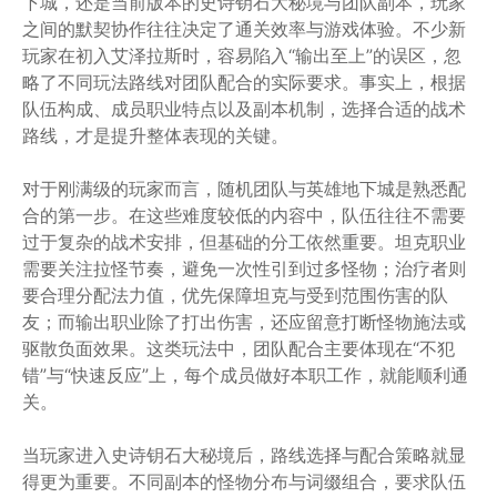
下城，还是当前版本的史诗钥石大秘境与团队副本，玩家
之间的默契协作往往决定了通关效率与游戏体验。不少新
玩家在初入艾泽拉斯时，容易陷入“输出至上”的误区，忽
略了不同玩法路线对团队配合的实际要求。事实上，根据
队伍构成、成员职业特点以及副本机制，选择合适的战术
路线，才是提升整体表现的关键。
对于刚满级的玩家而言，随机团队与英雄地下城是熟悉配
合的第一步。在这些难度较低的内容中，队伍往往不需要
过于复杂的战术安排，但基础的分工依然重要。坦克职业
需要关注拉怪节奏，避免一次性引到过多怪物；治疗者则
要合理分配法力值，优先保障坦克与受到范围伤害的队
友；而输出职业除了打出伤害，还应留意打断怪物施法或
驱散负面效果。这类玩法中，团队配合主要体现在“不犯
错”与“快速反应”上，每个成员做好本职工作，就能顺利通
关。
当玩家进入史诗钥石大秘境后，路线选择与配合策略就显
得更为重要。不同副本的怪物分布与词缀组合，要求队伍