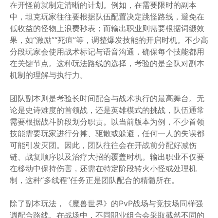
在开怪前就制定清晰的计划。例如，在需要限时的副本
中，坦克玩家往往要根据队伍配置决定跳怪路线，避免在
低收益的怪物上浪费秒表；而输出职业则需要根据词缀效
果，如“激励”“死疽”等，调整爆发技能的开启时机。不少高
分段玩家会使用战术标记与语音沟通，确保每个技能都用
在关键节点。这种玩法路线的选择，考验的是全队对副本
机制的理解与执行力。
团队副本则是考验长时间配合与战术执行的最高舞台。无
论是史诗难度的首领战，还是英雄模式的挑战，队伍通常
需要根据战斗阶段划分职责。以当前版本为例，不少首领
技能需要玩家进行分摊、驱散或躲避，任何一人的失误都
可能引发灭团。因此，团队往往会在开战前分配好减伤
链、战复顺序以及治疗大招的覆盖时机。输出职业不仅要
在移动中保持伤害，还需在特定阶段转火小怪或处理机
制，这种“多线程”任务正是团队配合的精髓所在。
除了副本玩法，《魔兽世界》的PvP战场与竞技场同样强
调配合路线。在战场中，不同职业组合会采取截然不同的