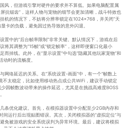
国风，但游戏引擎对硬件的要求并不算低。如果电脑配置属
全屏抗锯齿”，这样人物与宠物的细节会更加清晰，战斗特效也
机的情况下，不妨将分辨率锁定在1024×768，并关闭“天
U与显卡的负载，避免因过热导致的意外闪退。
设置中的“后台帧率限制”非常关键。默认情况下，游戏在后
将其调整为“15帧”或“锁定帧率”，这样即便窗口化最小
而掉线。此外，在“显示设置”中勾选“隐藏其他玩家宠物”和
加活动时的流畅度。
网络延迟的关系。在“系统设置-画面”中，有一个“帧数上
境不太稳定，比如使用移动热点或公共WiFi，建议手动锁定
减少因帧数波动带来的操作延迟，尤其是在挑战高难度BOSS
。
几条优化建议。首先，在模拟器设置中分配至少2GB内存和
时间运行后出现贴图错误。其次，关闭模拟器的“虚拟定位”与
还能避免被游戏的安全系统误判为异常环境。最后，建议将模拟