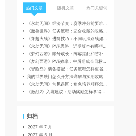
热门文章
随机文章
热门关键词
《永劫无间》经济节奏：赛季冲分前要准备什么
《魔兽世界》任务流程：适合收藏的攻略清单
《穿越火线》进阶技巧：不同玩法路线如何选择
《永劫无间》PVP思路：近期版本有哪些变化值得关注
《梦幻西游》账号成长：阵容搭配和替补选择建议
《梦幻西游》PVE效率：中后期成长目标怎么定
《冒险岛》装备搭配：任务流程怎样更省时间
我的世界铁门怎么开方法详解与实用攻略
《永劫无间》常见误区：角色培养顺序怎么排
《激战2》入坑建议：活动奖励怎样拿得更舒服
归档
2027 年 7 月
2027 年 6 月