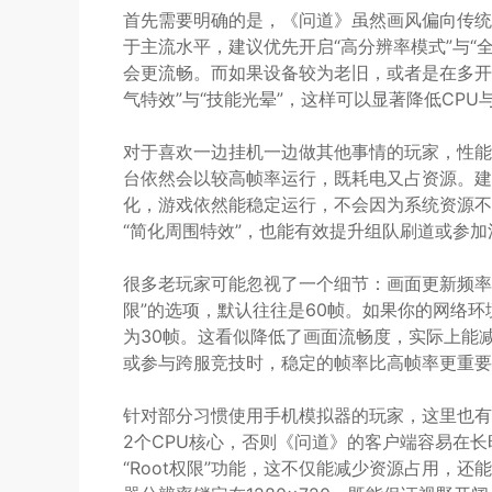
首先需要明确的是，《问道》虽然画风偏向传统
于主流水平，建议优先开启“高分辨率模式”与“
会更流畅。而如果设备较为老旧，或者是在多开挂
气特效”与“技能光晕”，这样可以显著降低CP
对于喜欢一边挂机一边做其他事情的玩家，性能
台依然会以较高帧率运行，既耗电又占资源。建议
化，游戏依然能稳定运行，不会因为系统资源不足
“简化周围特效”，也能有效提升组队刷道或参
很多老玩家可能忽视了一个细节：画面更新频率与
限”的选项，默认往往是60帧。如果你的网络环
为30帧。这看似降低了画面流畅度，实际上能
或参与跨服竞技时，稳定的帧率比高帧率更重要
针对部分习惯使用手机模拟器的玩家，这里也有
2个CPU核心，否则《问道》的客户端容易在长
“Root权限”功能，这不仅能减少资源占用，